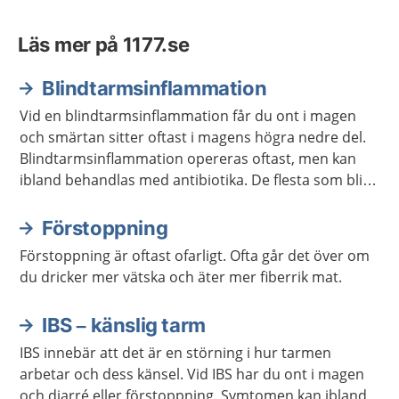
Läs mer på 1177.se
Blindtarmsinflammation
Vid en blindtarmsinflammation får du ont i magen
och smärtan sitter oftast i magens högra nedre del.
Blindtarmsinflammation opereras oftast, men kan
ibland behandlas med antibiotika. De flesta som blir
sjuka är mellan tio och tjugofem år gamla, men du
kan bli sjuk oavsett ålder.
Förstoppning
Förstoppning är oftast ofarligt. Ofta går det över om
du dricker mer vätska och äter mer fiberrik mat.
IBS – känslig tarm
IBS innebär att det är en störning i hur tarmen
arbetar och dess känsel. Vid IBS har du ont i magen
och diarré eller förstoppning. Symtomen kan ibland