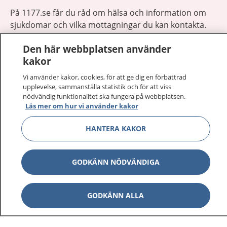
På 1177.se får du råd om hälsa och information om
sjukdomar och vilka mottagningar du kan kontakta.
Logga in för att läsa din journal och göra dina
Den här webbplatsen använder
vårdärenden. Ring telefonnummer 1177 för
kakor
sjukvårdsrådgivning dygnet runt.
1177 ger dig råd när du vill må bättre.
Vi använder kakor, cookies, för att ge dig en förbättrad
upplevelse, sammanställa statistik och för att viss
nödvändig funktionalitet ska fungera på webbplatsen.
Läs mer om hur vi använder kakor
HANTERA KAKOR
Visa inn
1177 på flera språk
GODKÄNN NÖDVÄNDIGA
Visa inn
Om 1177
Visa inn
GODKÄNN ALLA
Kontakt