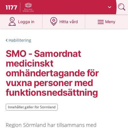
Du har valt region
Sörmland
.
Till startsidan för 1177
på 1177.se
på 1177.se
Meny
Logga in
Hitta vård
Habilitering
SMO - Samordnat
medicinskt
omhändertagande för
vuxna personer med
funktionsnedsättning
Innehållet gäller för Sörmland
Innehållet gäller för Sörmland
Region Sörmland har tillsammans med