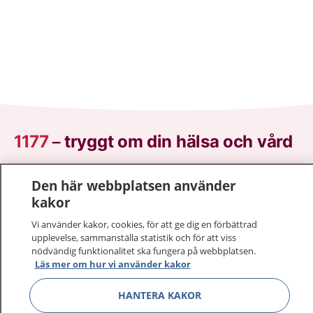
1177
–
tryggt om din hälsa och vård
På 1177.se får du råd om hälsa och information om
Den här webbplatsen använder
sjukdomar och vilka mottagningar du kan kontakta.
kakor
Logga in för att läsa din journal och göra dina
vårdärenden. Ring telefonnummer 1177 för
Vi använder kakor, cookies, för att ge dig en förbättrad
upplevelse, sammanställa statistik och för att viss
sjukvårdsrådgivning dygnet runt.
nödvändig funktionalitet ska fungera på webbplatsen.
1177 ger dig råd när du vill må bättre.
Läs mer om hur vi använder kakor
HANTERA KAKOR