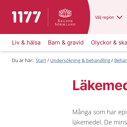
Till startsidan för 1177
Du har valt regio
Välj
en annan
region
Liv & hälsa
Barn & gravid
Olyckor & sk
Du är här:
Start
Undersökning & behandling
Behan
Läkemede
Många som har epile
läkemedel. De minska