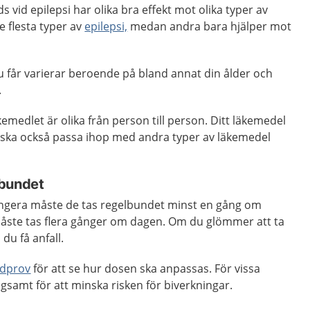
vid epilepsi har olika bra effekt mot olika typer av
de flesta typer av
epilepsi,
medan andra bara hjälper mot
u får varierar beroende på bland annat din ålder och
.
kemedlet är olika från person till person. Ditt läkemedel
 ska också passa ihop med andra typer av läkemedel
lbundet
ungera måste de tas regelbundet minst en gång om
åste tas flera gånger om dagen. Om du glömmer att ta
 du få anfall.
odprov
för att se hur dosen ska anpassas. För vissa
samt för att minska risken för biverkningar.