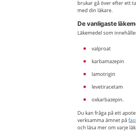
brukar gå över efter ett t
med din läkare.
De vanligaste läkem
Läkemedel som innehåller
valproat
karbamazepin
lamotrigin
levetiracetam
oxkarbazepin.
Du kan fråga på ett apote
verksamma ämnet på
fas
och läsa mer om varje lä