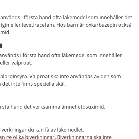
na används i första hand ofta läkemedel som innehåller det
in eller levetiracetam. Hos barn är oxkarbazepin också
amid.
l
 används i första hand ofta läkemedel som innehåller
eller valproat.
valproinsyra. Valproat ska inte användas av den som
 det inte finns speciella skäl.
första hand det verksamma ämnet etosuximid.
biverkningar du kan få av läkemedlet.
n ge olika biverkningar. Biverkningarna ska inte