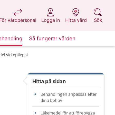
på 1177.se
på 1177.se
på 1177.se
på 1177.se
För vårdpersonal
Logga in
Hitta vård
Sök
ehandling
Så fungerar vården
el vid epilepsi
Hitta på sidan
Behandlingen anpassas efter
dina behov
Läkemedel för att förebygga