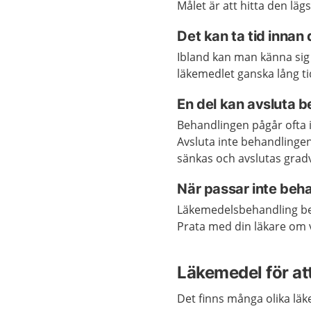
Målet är att hitta den lä
Det kan ta tid innan
Ibland kan man känna sig
läkemedlet ganska lång ti
En del kan avsluta b
Behandlingen pågår ofta i 
Avsluta inte behandlingen
sänkas och avslutas gradv
När passar inte beh
Läkemedelsbehandling behö
Prata med din läkare om v
Läkemedel för at
Det finns många olika läk