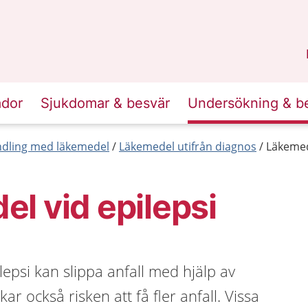
n
Sörmland
.
ador
Sjukdomar & besvär
Undersökning & b
dling med läkemedel
Läkemedel utifrån diagnos
Läkemed
l vid epilepsi
psi kan slippa anfall med hjälp av
r också risken att få fler anfall. Vissa