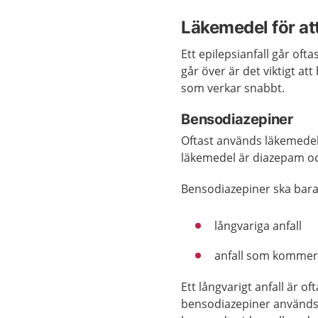
Läkemedel för att
Ett epilepsianfall går oft
går över är det viktigt a
som verkar snabbt.
Bensodiazepiner
Oftast används läkemedel
läkemedel är diazepam o
Bensodiazepiner ska bara
långvariga anfall
anfall som kommer 
Ett långvarigt anfall är o
bensodiazepiner används o