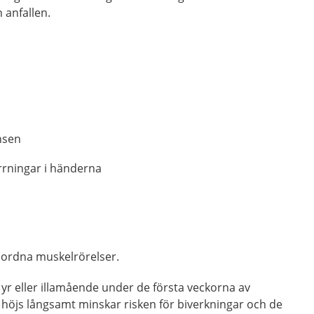
 anfallen.
nsen
rrningar i händerna
mordna muskelrörelser.
tt, yr eller illamående under de första veckorna av
höjs långsamt minskar risken för biverkningar och de