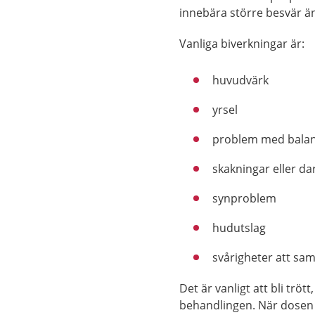
innebära större besvär än
Vanliga biverkningar är:
huvudvärk
yrsel
problem med bala
skakningar eller da
synproblem
hudutslag
svårigheter att sa
Det är vanligt att bli trö
behandlingen. När dosen 