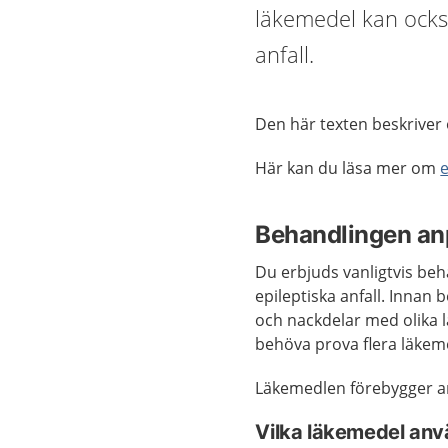
läkemedel kan ocks
anfall.
Den här texten beskriver 
Här kan du läsa mer om
e
Behandlingen an
Du erbjuds vanligtvis be
epileptiska anfall. Innan
och nackdelar med olika l
behöva prova flera läkeme
Läkemedlen förebygger an
Vilka läkemedel an