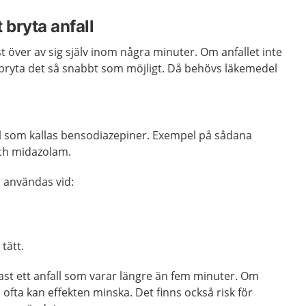
 bryta anfall
ast över av sig själv inom några minuter. Om anfallet inte
tt bryta det så snabbt som möjligt. Då behövs läkemedel
 som kallas bensodiazepiner.
Exempel på sådana
ch midazolam.
 användas vid:
tätt.
ftast ett anfall som varar längre än fem minuter. Om
fta kan effekten minska. Det finns också risk för