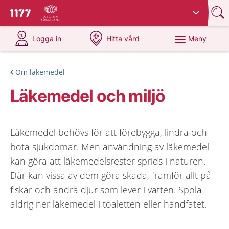
Du har valt region
Sörmland
.
Till startsidan för 1177
på 1177.se
på 1177.se
Meny
Logga in
Hitta vård
Om läkemedel
Läkemedel och miljö
Läkemedel behövs för att förebygga, lindra och
bota sjukdomar. Men användning av läkemedel
kan göra att läkemedelsrester sprids i naturen.
Där kan vissa av dem göra skada, framför allt på
fiskar och andra djur som lever i vatten. Spola
aldrig ner läkemedel i toaletten eller handfatet.