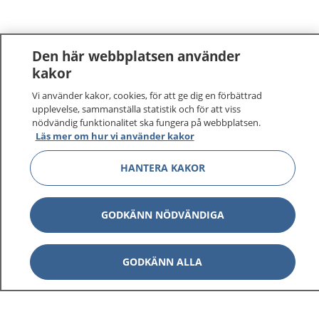
Den här webbplatsen använder
kakor
Vi använder kakor, cookies, för att ge dig en förbättrad
1177
–
tryggt om din hälsa och vård
upplevelse, sammanställa statistik och för att viss
nödvändig funktionalitet ska fungera på webbplatsen.
På 1177.se får du råd om hälsa och information om
Läs mer om hur vi använder kakor
sjukdomar och vilka mottagningar du kan kontakta.
HANTERA KAKOR
Logga in för att läsa din journal och göra dina
vårdärenden. Ring telefonnummer 1177 för
sjukvårdsrådgivning dygnet runt.
GODKÄNN NÖDVÄNDIGA
1177 ger dig råd när du vill må bättre.
GODKÄNN ALLA
Visa inn
1177 på flera språk