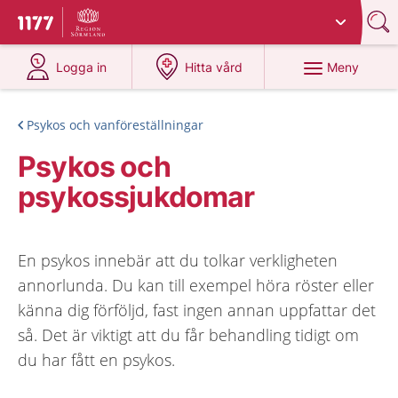
Du har valt region
Sörmland
.
Till startsidan för 1177
på 1177.se
på 1177.se
Meny
Logga in
Hitta vård
Psykos och vanföreställningar
Psykos och
psykossjukdomar
En psykos innebär att du tolkar verkligheten
annorlunda. Du kan till exempel höra röster eller
känna dig förföljd, fast ingen annan uppfattar det
så. Det är viktigt att du får behandling tidigt om
du har fått en psykos.