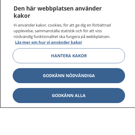
Den här webbplatsen använder
Visa inn
1177 på flera språk
kakor
Vi använder kakor, cookies, för att ge dig en förbättrad
Visa inn
Om 1177
upplevelse, sammanställa statistik och för att viss
nödvändig funktionalitet ska fungera på webbplatsen.
Läs mer om hur vi använder kakor
Visa inn
Kontakt
HANTERA KAKOR
Behandling av personuppgifter
GODKÄNN NÖDVÄNDIGA
Hantering av kakor
GODKÄNN ALLA
Inställningar för kakor
1177 – en tjänst från
Inera.