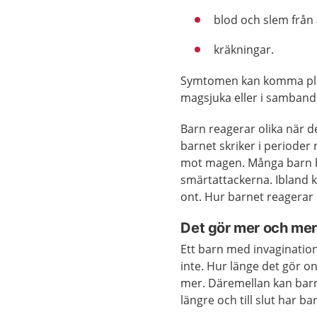
blod och slem frå
kräkningar.
Symtomen kan komma plötsl
magsjuka eller i samband 
Barn reagerar olika när de
barnet skriker i periode
mot magen. Många barn bl
smärtattackerna. Ibland k
ont. Hur barnet reagerar
Det gör mer och mer
Ett barn med invagination
inte. Hur länge det gör ont
mer. Däremellan kan barn
längre och till slut har ba