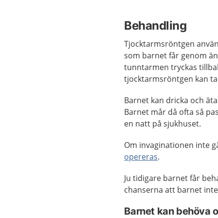
Behandling
Tjocktarmsröntgen använ
som barnet får genom änd
tunntarmen tryckas tillb
tjocktarmsröntgen kan ta
Barnet kan dricka och äta
Barnet mår då ofta så pas
en natt på sjukhuset.
Om invaginationen inte g
opereras
.
Ju tidigare barnet får b
chanserna att barnet int
Barnet kan behöva 