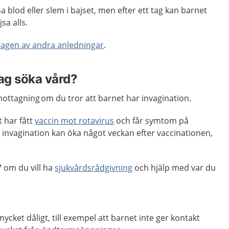
ha blod eller slem i bajset, men efter ett tag kan barnet
sa alls.
magen av andra anledningar
.
jag söka vård?
ottagning om du tror att barnet har invagination.
 har fått
vaccin mot rotavirus
och får symtom på
få invagination kan öka något veckan efter vaccinationen,
 om du vill ha
sjukvårdsrådgivning
och hjälp med var du
cket dåligt, till exempel att barnet inte ger kontakt