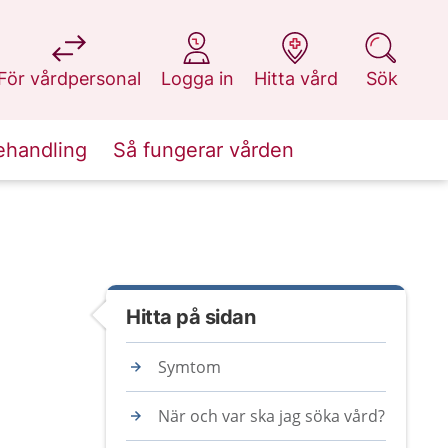
på 1177.se
på 1177.se
på 1177.se
på 1177.se
För vårdpersonal
Logga in
Hitta vård
Sök
ehandling
Så fungerar vården
Hitta på sidan
Symtom
När och var ska jag söka vård?