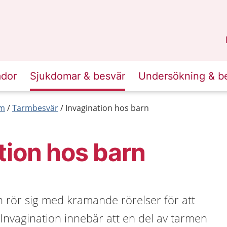
n
Sörmland
.
ador
Sjukdomar & besvär
Undersökning & b
rm
Tarmbesvär
Invagination hos barn
tion hos barn
 rör sig med kramande rörelser för att
Invagination innebär att en del av tarmen