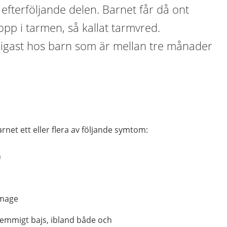
n efterföljande delen. Barnet får då ont
opp i tarmen, så kallat tarmvred.
nligast hos barn som är mellan tre månader
rnet ett eller flera av följande symtom:
n
 mage
lemmigt bajs, ibland både och