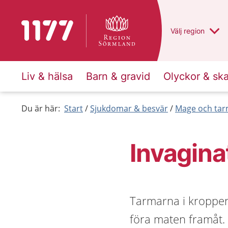
Till startsidan för 1177
Du har valt regio
Välj
en annan
region
Liv & hälsa
Barn & gravid
Olyckor & sk
Du är här:
Start
Sjukdomar & besvär
Mage och ta
Invagina
Tarmarna i kroppen
föra maten framåt. 