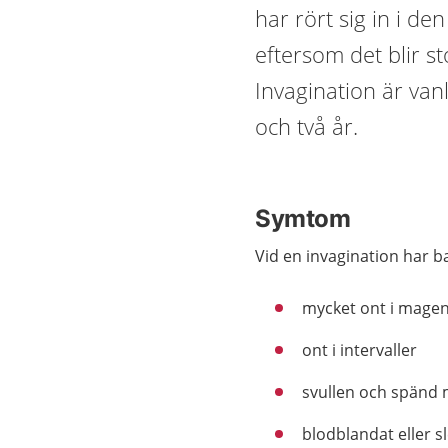
har rört sig in i de
eftersom det blir st
Invagination är va
och två år.
Symtom
Vid en invagination har ba
mycket ont i mage
ont i intervaller
svullen och spänd
blodblandat eller s