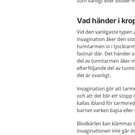
som vanligt eller blöder
Vad händer i kro
Vid den vanligaste typen 
invagination åker den sist
tunntarmen in i tjocktar
fastnar där. Det händer o
del av tunntarmen åker in
efterföljande del av tun
det är ovanligt.
Invagination gör att tarm
och att det blir ett stopp
kallas ibland för tarmvre
barnet varken bajsa eller 
Blodkärlen kan klämmas t
invaginationen inte går ö