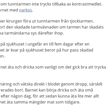
om tunntarmen inte trycks tillbaka av kontrastmedlet.
barnet med
narkos
.
er kirurgen föra ut tunntarmen från tjocktarmen.
bort den skadade tarmvävnaden om tarmen har skadats
ska tarmändarna sys därefter ihop.
på sjukhuset i ungefär en till fem dagar efter en
net är kvar på sjukhuset beror på hur pass skadad
en.
net äta och dricka som vanligt om det gick bra att trycka
näring och vätska direkt i blodet genom dropp, särskilt
erades bort. Barnet kan börja dricka och äta små
 efter någon dag, för att sedan kunna äta lite mer allt
barnet äta samma mängder mat som tidigare.