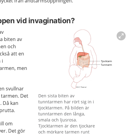
 mycket från ändtarmsöppningen.
ppen vid invagination?
av
a biten av
men och
ckså att en
 i
ntarmen, men
en svullnar
Förstora bilden
 i tarmen. Det
Den sista biten av
tunntarmen har rört sig in i
d. Då kan
tjocktarmen. På bilden är
prutta.
tunntarmen den långa,
smala och ljusrosa.
ill om
Tjocktarmen är den tjockare
ver. Det gör
och mörkare tarmen runt