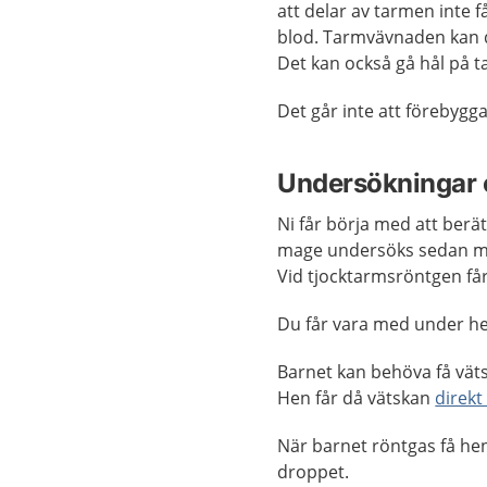
att delar av tarmen inte f
blod. Tarmvävnaden kan 
Det kan också gå hål på 
Det går inte att förebygga
Undersökningar 
Ni får börja med att berä
mage undersöks sedan 
Vid tjocktarmsröntgen få
Du får vara med under h
Barnet kan behöva få vätsk
Hen får då vätskan
direkt
När barnet röntgas få h
droppet.