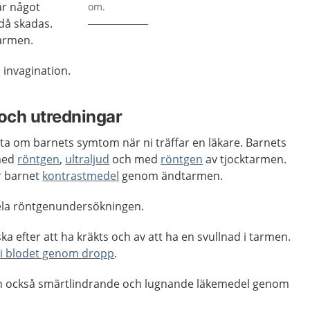
år något
om.
då skadas.
tarmen.
 invagination.
och utredningar
tta om barnets symtom när ni träffar en läkare. Barnets
med
röntgen
,
ultraljud
och med
röntgen
av tjocktarmen.
r barnet
kontrastmedel
genom ändtarmen.
ela röntgenundersökningen.
a efter att ha kräkts och av att ha en svullnad i tarmen.
 i blodet genom dropp
.
en också smärtlindrande och lugnande läkemedel genom