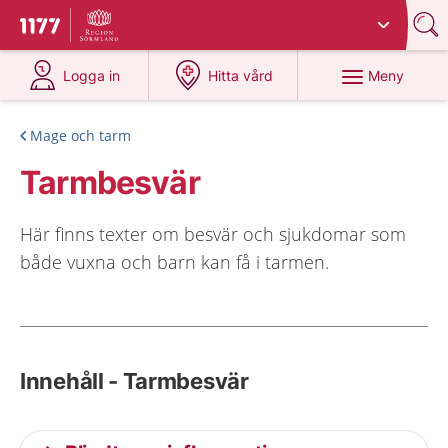
Du har valt region
Sörmland
.
Till startsidan för 1177
på 1177.se
på 1177.se
Meny
Logga in
Hitta vård
Mage och tarm
Tarmbesvär
Här finns texter om besvär och sjukdomar som
både vuxna och barn kan få i tarmen.
Innehåll - Tarmbesvär