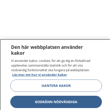
Den här webbplatsen använder
kakor
1177
–
tryggt om din hälsa och vård
Vi använder kakor, cookies, för att ge dig en förbättrad
upplevelse, sammanställa statistik och för att viss
På 1177.se får du råd om hälsa och information om
nödvändig funktionalitet ska fungera på webbplatsen.
sjukdomar och vilka mottagningar du kan kontakta.
Läs mer om hur vi använder kakor
Logga in för att läsa din journal och göra dina
HANTERA KAKOR
vårdärenden. Ring telefonnummer 1177 för
sjukvårdsrådgivning dygnet runt.
1177 ger dig råd när du vill må bättre.
GODKÄNN NÖDVÄNDIGA