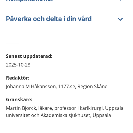
Påverka och delta i din vård
Senast uppdaterad
:
2025-10-28
Redaktör
:
Johanna M
Håkansson,
1177.se, Region Skåne
Granskare
:
Martin
Björck,
läkare, professor i kärlkirurgi,
Uppsala
universitet och Akademiska sjukhuset,
Uppsala