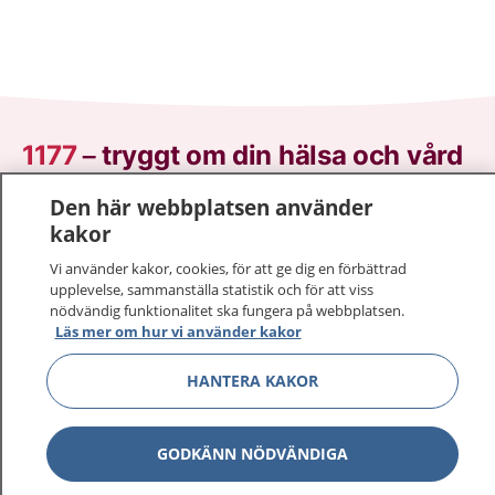
1177
–
tryggt om din hälsa och vård
Den här webbplatsen använder
På 1177.se får du råd om hälsa och information om
kakor
sjukdomar och vilka mottagningar du kan kontakta.
Logga in för att läsa din journal och göra dina
Vi använder kakor, cookies, för att ge dig en förbättrad
vårdärenden. Ring telefonnummer 1177 för
upplevelse, sammanställa statistik och för att viss
nödvändig funktionalitet ska fungera på webbplatsen.
sjukvårdsrådgivning dygnet runt.
Läs mer om hur vi använder kakor
1177 ger dig råd när du vill må bättre.
HANTERA KAKOR
GODKÄNN NÖDVÄNDIGA
Visa inn
1177 på flera språk