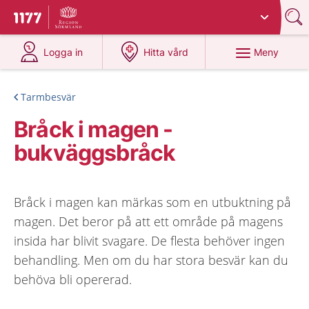
Du har valt region
Sörmland
.
Till startsidan för 1177
på 1177.se
på 1177.se
Meny
Logga in
Hitta vård
Tarmbesvär
Bråck i magen -
bukväggsbråck
Bråck i magen kan märkas som en utbuktning på
magen. Det beror på att ett område på magens
insida har blivit svagare. De flesta behöver ingen
behandling. Men om du har stora besvär kan du
behöva bli opererad.