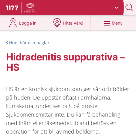
Du har valt region
Sörmland
.
Till startsidan för 1177
på 1177.se
på 1177.se
Meny
Logga in
Hitta vård
Hud, hår och naglar
Hidradenitis suppurativa –
HS
HS är en kronisk sjukdom som ger sår och bölder
på huden. De uppstår oftast i armhålorna,
ljumskarna, underlivet och på bröstet.
Sjukdomen smittar inte. Du kan få behandling
med kräm eller läkemedel. Ibland behövs en
operation för att bli av med bölderna.