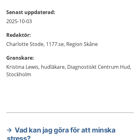
Senast uppdaterad
:
2025-10-03
Redaktör
:
Charlotte
Stode,
1177.se, Region Skåne
Granskare
:
Kristina
Lewis,
hudläkare,
Diagnostiskt Centrum Hud,
Stockholm
Vad kan jag göra för att minska
Aktuella artiklar
stress?