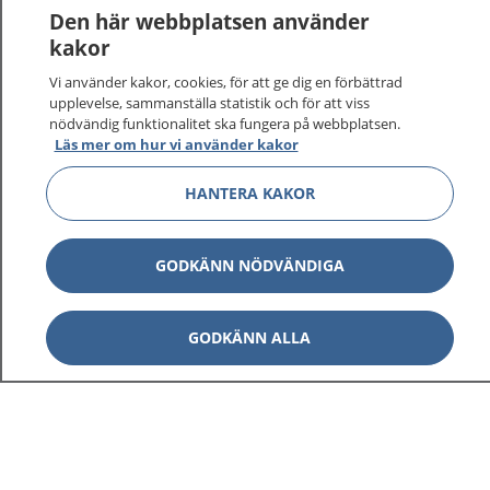
Logga in för att läsa din journal och göra dina
Den här webbplatsen använder
vårdärenden. Ring telefonnummer 1177 för
kakor
sjukvårdsrådgivning dygnet runt.
Vi använder kakor, cookies, för att ge dig en förbättrad
1177 ger dig råd när du vill må bättre.
upplevelse, sammanställa statistik och för att viss
nödvändig funktionalitet ska fungera på webbplatsen.
Läs mer om hur vi använder kakor
HANTERA KAKOR
Visa inn
1177 på flera språk
GODKÄNN NÖDVÄNDIGA
Visa inn
Om 1177
GODKÄNN ALLA
Visa inn
Kontakt
Behandling av personuppgifter