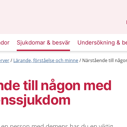
n
Sörmland
.
ador
Sjukdomar & besvär
Undersökning & b
erver
Lärande, förståelse och minne
Närstående till nå
de till någon med
enssjukdom
l en person med demens har du en viktig