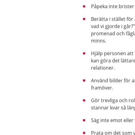
Påpeka inte brister
Berätta i stället för
vad vi gjorde i går?
promenad och fåglar
minns.
Hjälp personen att
kan göra det lätta
relationer.
Använd bilder för a
framöver.
Gör trevliga och ro
stannar kvar så län
Säg inte emot elle
Prata om det som v