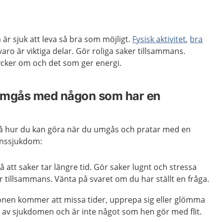
 är sjuk att leva så bra som möjligt.
Fysisk aktivitet
,
bra
aro är viktiga delar. Gör roliga saker tillsammans.
ycker om och det som ger energi.
 umgås med någon som har en
å hur du kan göra när du umgås och pratar med en
nssjukdom:
 att saker tar längre tid. Gör saker lugnt och stressa
er tillsammans. Vänta på svaret om du har ställt en fråga.
onen kommer att missa tider, upprepa sig eller glömma
l av sjukdomen och är inte något som hen gör med flit.