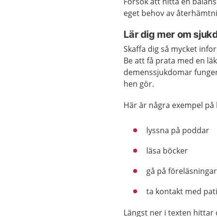
Försök att hitta en balan
eget behov av återhämtn
Lär dig mer om sju
Skaffa dig så mycket inf
Be att få prata med en l
demenssjukdomar fungerar
hen gör.
Här är några exempel på h
lyssna på poddar
läsa böcker
gå på föreläsninga
ta kontakt med pat
Längst ner i texten hittar 