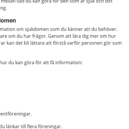
s mellan vad du kan göra för den som är sjuk och ditt
ing.
kdomen
ormation om sjukdomen som du känner att du behöver.
äkare om du har frågor. Genom att lära dig mer om hur
 kan det bli lättare att förstå varför personen gör som
ur du kan göra för att få information:
r
ientföreningar.
du länkar till flera föreningar.