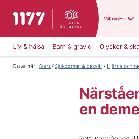
Till startsidan för 1177
Du har valt regio
Välj
en annan
region
Liv & hälsa
Barn & gravid
Olyckor & sk
Du är här:
Start
Sjukdomar & besvär
Hjärna och n
Närståen
en dem
Som närstående til