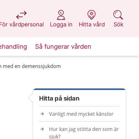
på 1177.se
på 1177.se
på 1177.se
på 1177.se
För vårdpersonal
Logga in
Hitta vård
Sök
ehandling
Så fungerar vården
gon med en demenssjukdom
Hitta på sidan
Vanligt med mycket känslor
Hur kan jag stötta den som är
sjuk?