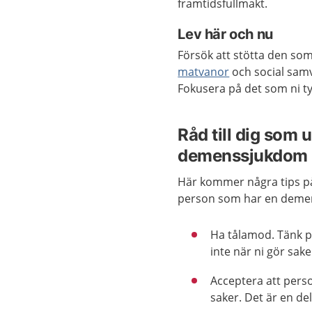
framtidsfullmakt.
Lev här och nu
Försök att stötta den som
matvanor
och social samv
Fokusera på det som ni t
Råd till dig som
demenssjukdom
Här kommer några tips p
person som har en deme
Ha tålamod. Tänk på
inte när ni gör sak
Acceptera att pers
saker. Det är en de