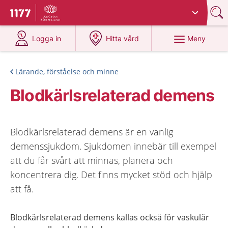
Du har valt region
Sörmland
.
Till startsidan för 1177
på 1177.se
på 1177.se
Meny
Logga in
Hitta vård
Lärande, förståelse och minne
Blodkärlsrelaterad demens
Blodkärlsrelaterad demens är en vanlig
demenssjukdom. Sjukdomen innebär till exempel
att du får svårt att minnas, planera och
koncentrera dig. Det finns mycket stöd och hjälp
att få.
Blodkärlsrelaterad demens kallas också för vaskulär