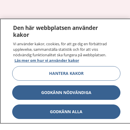
Visa inn
Den här webbplatsen använder
1177 på flera språk
kakor
Visa inn
Om 1177
Vi använder kakor, cookies, för att ge dig en förbättrad
upplevelse, sammanställa statistik och för att viss
nödvändig funktionalitet ska fungera på webbplatsen.
Visa inn
Kontakt
Läs mer om hur vi använder kakor
HANTERA KAKOR
Behandling av personuppgifter
GODKÄNN NÖDVÄNDIGA
Hantering av kakor
GODKÄNN ALLA
Inställningar för kakor