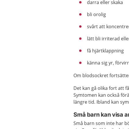
darra eller skaka
bli orolig
svårt att koncentre
lätt bli irriterad ell
få hjärtklappning
känna sig yr, förvi
Om blodsockret fortsätter 
Det kan gå olika fort att
Symtomen kan också förän
längre tid. Ibland kan sy
Små barn kan visa a
Små barn som inte har bör