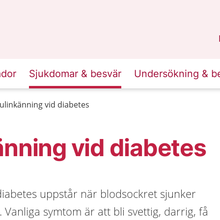
n
Sörmland
.
ador
Sjukdomar & besvär
Undersökning & b
ulinkänning vid diabetes
änning vid diabetes
diabetes uppstår när blodsockret sjunker
 Vanliga symtom är att bli svettig, darrig, få