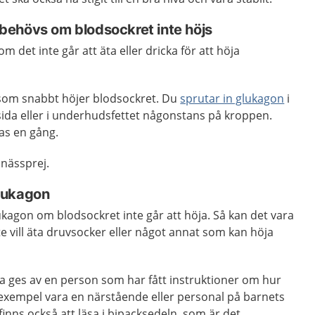
ehövs om blodsockret inte höjs
 det inte går att äta eller dricka för att höja
som snabbt höjer blodsockret. Du
sprutar in glukagon
i
sida eller i underhudsfettet någonstans på kroppen.
as en gång.
nässprej.
lukagon
kagon om blodsockret inte går att höja. Så kan det vara
te vill äta druvsocker eller något annat som kan höja
 ges av en person som har fått instruktioner om hur
l exempel vara en närstående eller personal på barnets
finns också att läsa i bipacksedeln, som är det