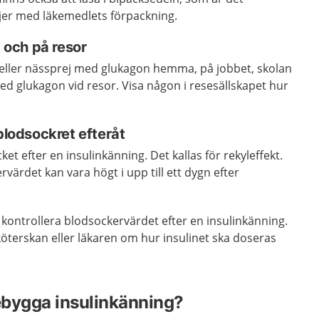
jer med läkemedlets förpackning.
och på resor
r eller nässprej med glukagon hemma, på jobbet, skolan
med glukagon vid resor. Visa någon i resesällskapet hur
 blodsockret efteråt
et efter en insulinkänning. Det kallas för rekyleffekt.
värdet kan vara högt i upp till ett dygn efter
ta kontrollera blodsockervärdet efter en insulinkänning.
öterskan eller läkaren om hur insulinet ska doseras
ebygga insulinkänning?