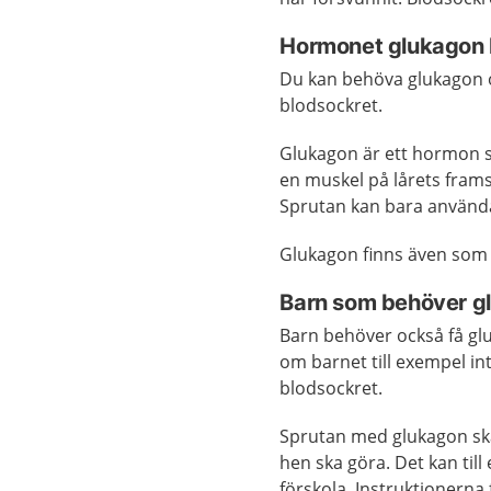
Hormonet glukagon b
Du kan behöva glukagon om
blodsockret.
Glukagon är ett hormon 
en muskel på lårets fram
Sprutan kan bara använd
Glukagon finns även som 
Barn som behöver g
Barn behöver också få glu
om barnet till exempel in
blodsockret.
Sprutan med glukagon ska
hen ska göra. Det kan til
förskola. Instruktionerna 