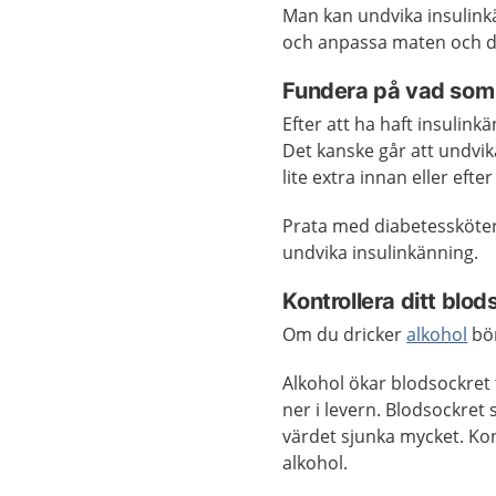
Man kan undvika insulink
och anpassa maten och do
Fundera på vad som 
Efter att ha haft insulin
Det kanske går att undvika
lite extra innan eller efte
Prata med diabetessköter
undvika insulinkänning.
Kontrollera ditt blo
Om du dricker
alkohol
bör
Alkohol ökar blodsockret 
ner i levern. Blodsockret 
värdet sjunka mycket. Kon
alkohol.