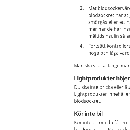
Mät blodsockervärde
blodsockret har stig
smörgås eller ett h
mer när de har ins
måltidsinsulin så a
Fortsätt kontrollera
höga och låga värd
Man ska vila så länge ma
Lightprodukter höjer
Du ska inte dricka eller 
Lightprodukter innehåller
blodsockret.
Kör inte bil
Kör inte bil om du får en
har försvunnit. Blodsockret