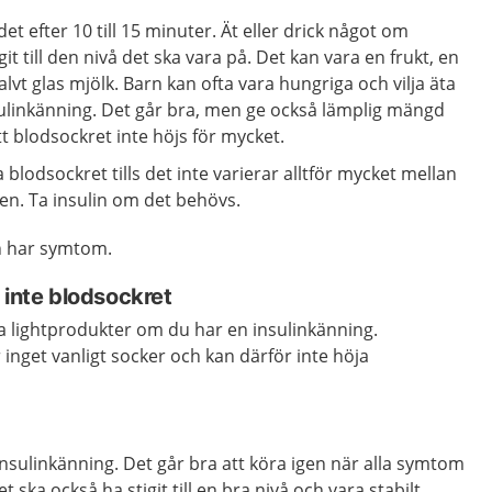
t efter 10 till 15 minuter. Ät eller drick något om
it till den nivå det ska vara på. Det kan vara en frukt, en
alvt glas mjölk. Barn kan ofta vara hungriga och vilja äta
ulinkänning. Det går bra, men ge också lämplig mängd
tt blodsockret inte höjs för mycket.
 blodsockret tills det inte varierar alltför mycket mellan
en. Ta insulin om det behövs.
n har symtom.
 inte blodsockret
äta lightprodukter om du har en insulinkänning.
 inget vanligt socker och kan därför inte höja
 insulinkänning. Det går bra att köra igen när alla symtom
 ska också ha stigit till en bra nivå och vara stabilt.