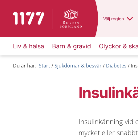
Till startsidan för 1177
Du har valt regio
Välj
en annan
region
Liv & hälsa
Barn & gravid
Olyckor & sk
Du är här:
Start
Sjukdomar & besvär
Diabetes
Ins
Insulink
Insulinkänning vid 
mycket eller snabbt.