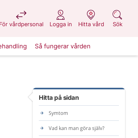
på 1177.se
på 1177.se
på 1177.se
på 1177.se
För vårdpersonal
Logga in
Hitta vård
Sök
ehandling
Så fungerar vården
Hitta på sidan
Symtom
Vad kan man göra själv?