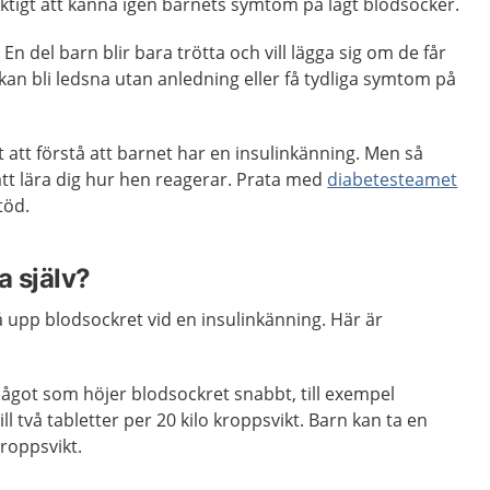
viktigt att känna igen barnets symtom på lågt blodsocker.
n del barn blir bara trötta och vill lägga sig om de får
kan bli ledsna utan anledning eller få tydliga symtom på
t att förstå att barnet har en insulinkänning. Men så
 lära dig hur hen reagerar. Prata med
diabetesteamet
töd.
 själv?
få upp blodsockret vid en insulinkänning. Här är
något som höjer blodsockret snabbt, till exempel
ll två tabletter per 20 kilo kroppsvikt. Barn kan ta en
kroppsvikt.