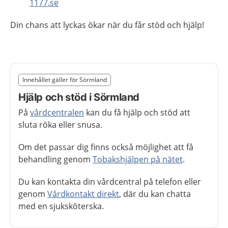
1177.se
Din chans att lyckas ökar när du får stöd och hjälp!
Slut på det regionala tillägget från region Sörmland
Innehållet gäller för Sörmland
Nedan innehåll gäller region Sörmland
Hjälp och stöd i Sörmland
På
vårdcentralen
kan du få hjälp och stöd att
sluta röka eller snusa.
Om det passar dig finns också möjlighet att få
behandling genom
Tobakshjälpen på nätet
.
Du kan kontakta din vårdcentral på telefon eller
genom
Vårdkontakt direkt
, där du kan chatta
med en sjuksköterska.