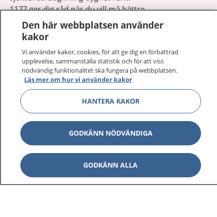
1177 ger dig råd när du vill må bättre.
Den här webbplatsen använder
kakor
Vi använder kakor, cookies, för att ge dig en förbättrad
upplevelse, sammanställa statistik och för att viss
Visa inn
nödvändig funktionalitet ska fungera på webbplatsen.
1177 på flera språk
Läs mer om hur vi använder kakor
Visa inn
Om 1177
HANTERA KAKOR
Visa inn
Kontakt
GODKÄNN NÖDVÄNDIGA
Behandling av personuppgifter
GODKÄNN ALLA
Hantering av kakor
Inställningar för kakor