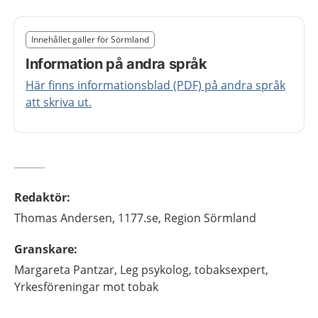
Slut på det regionala tillägget från region Sörmland
Innehållet gäller för Sörmland
Nedan innehåll gäller region Sörmland
Information på andra språk
Här finns informationsblad (PDF) på andra språk
att skriva ut.
Redaktör
:
Thomas
Andersen,
1177.se, Region Sörmland
Granskare
:
Margareta
Pantzar,
Leg psykolog, tobaksexpert,
Yrkesföreningar mot tobak