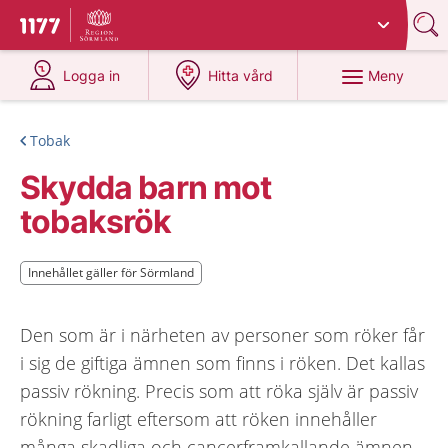
Du har valt region
Sörmland
.
Till startsidan för 1177
på 1177.se
på 1177.se
Meny
Logga in
Hitta vård
Tobak
Skydda barn mot
tobaksrök
Innehållet gäller för Sörmland
Innehållet gäller för Sörmland
Den som är i närheten av personer som röker får
i sig de giftiga ämnen som finns i röken. Det kallas
passiv rökning. Precis som att röka själv är passiv
rökning farligt eftersom att röken innehåller
många skadliga och cancerframkallande ämnen.