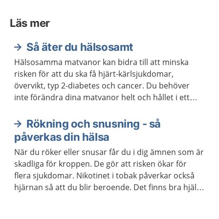
Läs mer
Så äter du hälsosamt
Hälsosamma matvanor kan bidra till att minska
risken för att du ska få hjärt-kärlsjukdomar,
övervikt, typ 2-diabetes och cancer. Du behöver
inte förändra dina matvanor helt och hållet i ett
enda steg. Kom ihåg att varje liten förändring kan
göra stor skillnad.
Rökning och snusning - så
påverkas din hälsa
När du röker eller snusar får du i dig ämnen som är
skadliga för kroppen. De gör att risken ökar för
flera sjukdomar. Nikotinet i tobak påverkar också
hjärnan så att du blir beroende. Det finns bra hjälp
att få om du vill ha hjälp att sluta röka eller snusa.