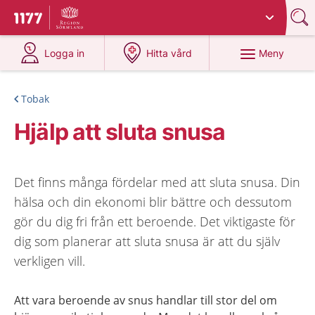
Du har valt region
Sörmland
.
Till startsidan för 1177
på 1177.se
på 1177.se
Meny
Logga in
Hitta vård
Tobak
Hjälp att sluta snusa
Det finns många fördelar med att sluta snusa. Din
hälsa och din ekonomi blir bättre och dessutom
gör du dig fri från ett beroende. Det viktigaste för
dig som planerar att sluta snusa är att du själv
verkligen vill.
Att vara beroende av snus handlar till stor del om