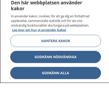
Den här webbplatsen använder
kakor
På 1177.se får du råd om hälsa och information om
Vi använder kakor, cookies, för att ge dig en förbättrad
sjukdomar och vilka mottagningar du kan kontakta.
upplevelse, sammanställa statistik och för att viss
Logga in för att läsa din journal och göra dina
nödvändig funktionalitet ska fungera på webbplatsen.
vårdärenden. Ring telefonnummer 1177 för
Läs mer om hur vi använder kakor
sjukvårdsrådgivning dygnet runt.
1177 ger dig råd när du vill må bättre.
HANTERA KAKOR
GODKÄNN NÖDVÄNDIGA
Visa inn
GODKÄNN ALLA
1177 på flera språk
Visa inn
Om 1177
Visa inn
Kontakt