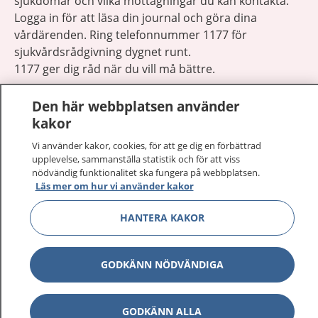
sjukdomar och vilka mottagningar du kan kontakta.
Logga in för att läsa din journal och göra dina
vårdärenden. Ring telefonnummer 1177 för
sjukvårdsrådgivning dygnet runt.
1177 ger dig råd när du vill må bättre.
Den här webbplatsen använder
kakor
Vi använder kakor, cookies, för att ge dig en förbättrad
Visa inn
upplevelse, sammanställa statistik och för att viss
1177 på flera språk
nödvändig funktionalitet ska fungera på webbplatsen.
Läs mer om hur vi använder kakor
Visa inn
Om 1177
HANTERA KAKOR
Visa inn
Kontakt
GODKÄNN NÖDVÄNDIGA
Behandling av personuppgifter
GODKÄNN ALLA