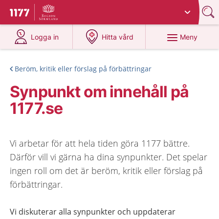
Du har valt region
Sörmland
.
Till startsidan för 1177
på 1177.se
på 1177.se
Meny
Logga in
Hitta vård
Beröm, kritik eller förslag på förbättringar
Synpunkt om innehåll på
1177.se
Vi arbetar för att hela tiden göra 1177 bättre.
Därför vill vi gärna ha dina synpunkter. Det spelar
ingen roll om det är beröm, kritik eller förslag på
förbättringar.
Vi diskuterar alla synpunkter och uppdaterar