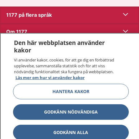
Visa inn
1177 på flera språk
Visa inn
Om 1177
Den här webbplatsen använder
Visa inn
Kontakt
kakor
Vi använder kakor, cookies, för att ge dig en förbättrad
upplevelse, sammanställa statistik och för att viss
Behandling av personuppgifter
nödvändig funktionalitet ska fungera på webbplatsen.
Läs mer om hur vi använder kakor
Hantering av kakor
HANTERA KAKOR
Inställningar för kakor
GODKÄNN NÖDVÄNDIGA
1177 – en tjänst från
Inera.
GODKÄNN ALLA