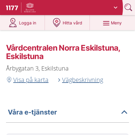
Du har valt region
Sörmland
.
Till startsidan för 1177
på 1177.se
på 1177.se
Meny
Logga in
Hitta vård
Vårdcentralen Norra Eskilstuna,
Eskilstuna
Årbygatan 3, Eskilstuna
Visa på karta
Vägbeskrivning
Våra e-tjänster