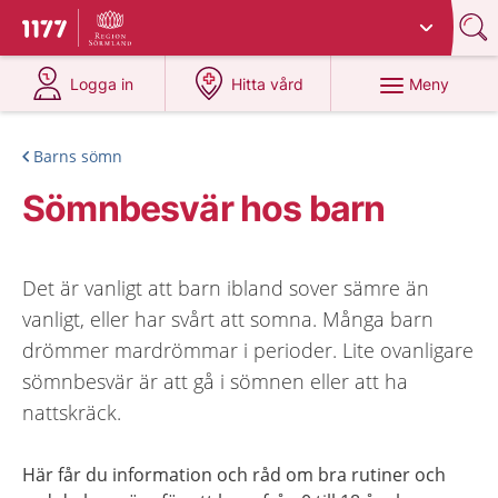
Du har valt region
Sörmland
.
Till startsidan för 1177
på 1177.se
på 1177.se
Meny
Logga in
Hitta vård
Barns sömn
Sömnbesvär hos barn
Det är vanligt att barn ibland sover sämre än
vanligt, eller har svårt att somna. Många barn
drömmer mardrömmar i perioder. Lite ovanligare
sömnbesvär är att gå i sömnen eller att ha
nattskräck.
Här får du information och råd om bra rutiner och