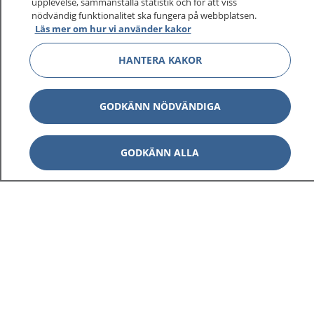
upplevelse, sammanställa statistik och för att viss
sjukdomar och vilka mottagningar du kan kontakta.
nödvändig funktionalitet ska fungera på webbplatsen.
Logga in för att läsa din journal och göra dina
Läs mer om hur vi använder kakor
vårdärenden. Ring telefonnummer 1177 för
sjukvårdsrådgivning dygnet runt.
HANTERA KAKOR
1177 ger dig råd när du vill må bättre.
GODKÄNN NÖDVÄNDIGA
GODKÄNN ALLA
Visa inn
1177 på flera språk
Visa inn
Om 1177
Visa inn
Kontakt
Behandling av personuppgifter