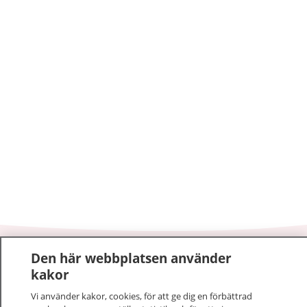
Den här webbplatsen använder
1177
–
tryggt om din hälsa och vård
kakor
På 1177.se får du råd om hälsa och information om
Vi använder kakor, cookies, för att ge dig en förbättrad