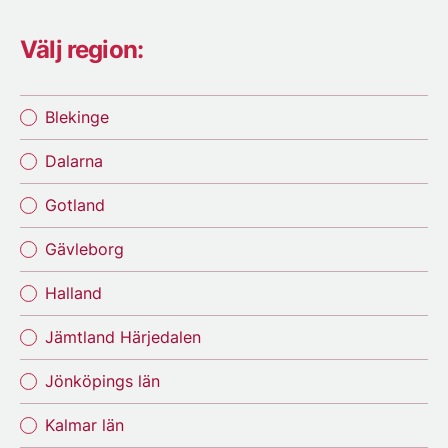
Välj region:
Blekinge
Dalarna
Gotland
Gävleborg
Halland
Jämtland Härjedalen
Jönköpings län
Kalmar län