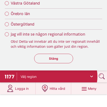
Västra Götaland
Örebro län
Östergötland
Jag vill inte se någon regional information
Obs! Detta val innebär att du inte ser regionalt innehåll
och viktig information som gäller just din region.
Stäng regionsväljaren
Stäng
Välj
region
Till startsidan för 1177
på 1177.se
på 1177.se
Meny
Logga in
Hitta vård