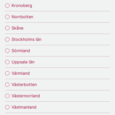
Kronoberg
Norrbotten
Skåne
Stockholms län
Sörmland
Uppsala län
Värmland
Västerbotten
Västernorrland
Västmanland