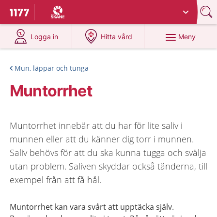
Du har valt region
Skåne
.
Till startsidan för 1177
på 1177.se
på 1177.se
Meny
Logga in
Hitta vård
Mun, läppar och tunga
Muntorrhet
Muntorrhet innebär att du har för lite saliv i
munnen eller att du känner dig torr i munnen.
Saliv behövs för att du ska kunna tugga och svälja
utan problem. Saliven skyddar också tänderna, till
exempel från att få hål.
Muntorrhet kan vara svårt att upptäcka själv.