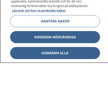
upplevelse, sammanställa statistik och för att viss
1177 ger dig råd när du vill må bättre.
nödvändig funktionalitet ska fungera på webbplatsen.
Läs mer om hur vi använder kakor
HANTERA KAKOR
Visa inn
1177 på flera språk
GODKÄNN NÖDVÄNDIGA
Visa inn
Om 1177
GODKÄNN ALLA
Visa inn
Kontakt
Behandling av personuppgifter
Hantering av kakor
Inställningar för kakor