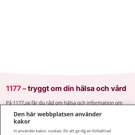
1177
–
tryggt om din hälsa och vård
På 1177.se får du råd om hälsa och information om
sjukdomar och vilka mottagningar du kan kontakta.
Den här webbplatsen använder
Logga in för att läsa din journal och göra dina
kakor
vårdärenden. Ring telefonnummer 1177 för
Vi använder kakor, cookies, för att ge dig en förbättrad
sjukvårdsrådgivning dygnet runt.