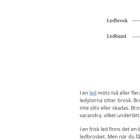
Förstora bilden
I en
led
möts två eller fle
ledytorna sitter brosk. Br
inte slits eller skadas. B
varandra, vilket underlätt
I en frisk led finns det 
ledbrosket. Men när du få