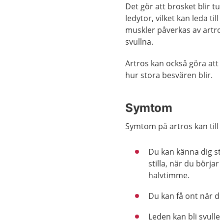
Det gör att brosket blir t
ledytor, vilket kan leda t
muskler påverkas av artro
svullna.
Artros kan också göra att
hur stora besvären blir.
Symtom
Symtom på artros kan till
Du kan känna dig st
stilla, när du börj
halvtimme.
Du kan få ont när d
Leden kan bli svulle