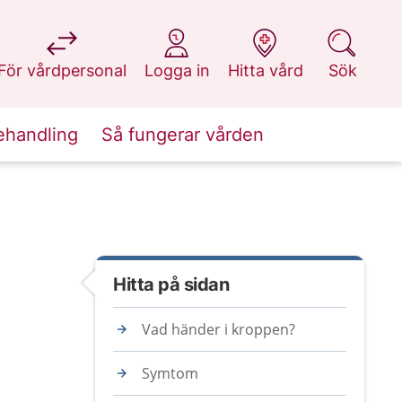
på 1177.se
på 1177.se
på 1177.se
på 1177.se
För vårdpersonal
Logga in
Hitta vård
Sök
ehandling
Så fungerar vården
Hitta på sidan
Vad händer i kroppen?
Symtom