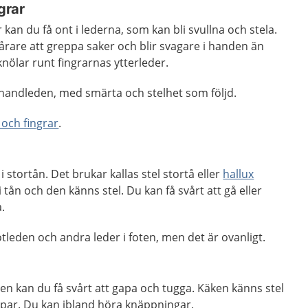
grar
 kan du få ont i lederna, som kan bli svullna och stela.
vårare att greppa saker och blir svagare i handen än
knölar runt fingrarnas ytterleder.
 handleden, med smärta och stelhet som följd.
 och fingrar
.
 i stortån. Det brukar kallas stel stortå eller
hallux
i tån och den känns stel. Du kan få svårt att gå eller
.
otleden och andra leder i foten, men det är ovanligt.
den kan du få svårt att gapa och tugga. Käken känns stel
apar. Du kan ibland höra knäppningar.