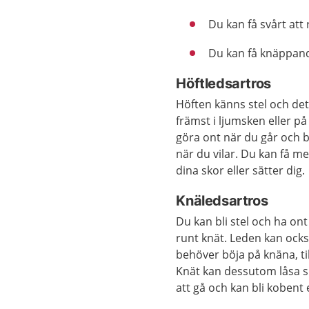
Du kan få svårt att
Du kan få knäppande
Höftledsartros
Höften känns stel och de
främst i ljumsken eller p
göra ont när du går och 
när du vilar. Du kan få me
dina skor eller sätter dig.
Knäledsartros
Du kan bli stel och ha on
runt knät. Leden kan också
behöver böja på knäna, til
Knät kan dessutom låsa s
att gå och kan bli kobent 