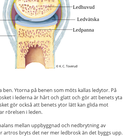
ra ben. Ytorna på benen som möts kallas ledytor. På
osket i lederna är hårt och glatt och gör att benets yta
rosket gör också att benets ytor lätt kan glida mot
ar rörelsen i leden.
en balans mellan uppbyggnad och nedbrytning av
r artros bryts det ner mer ledbrosk än det byggs upp.