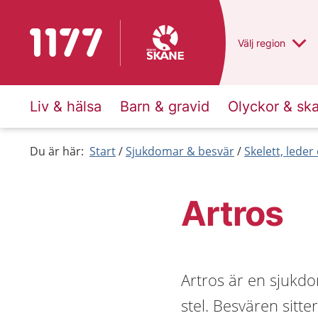
Till startsidan för 1177
Du har valt regio
Välj
en annan
region
Liv & hälsa
Barn & gravid
Olyckor & sk
Du är här:
Start
Sjukdomar & besvär
Skelett, lede
Artros
Artros är en sjukdo
stel. Besvären sitte