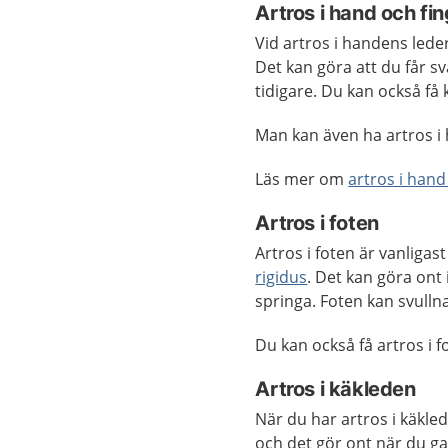
Artros i hand och fin
Vid artros i handens leder
Det kan göra att du får s
tidigare. Du kan också få 
Man kan även ha artros i
Läs mer om
artros i hand
Artros i foten
Artros i foten är vanligast
rigidus
. Det kan göra ont 
springa. Foten kan svullna
Du kan också få artros i f
Artros i käkleden
När du har artros i käkle
och det gör ont när du g