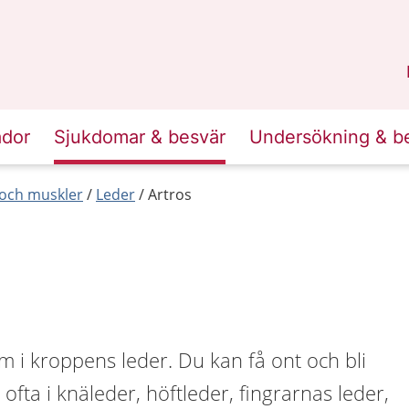
n
Skåne
.
ador
Sjukdomar & besvär
Undersökning & b
r och muskler
Leder
Artros
m i kroppens leder. Du kan få ont och bli
r ofta i knäleder, höftleder, fingrarnas leder,