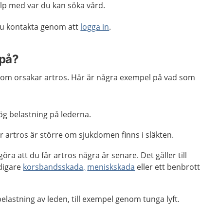
p med var du kan söka vård.
du kontakta genom att
logga in
.
 på?
d som orsakar artros. Här är några exempel på vad som
ög belastning på lederna.
för artros är större om sjukdomen finns i släkten.
ra att du får artros några år senare. Det gäller till
idigare
korsbandsskada,
meniskskada
eller ett benbrott
lastning av leden, till exempel genom tunga lyft.