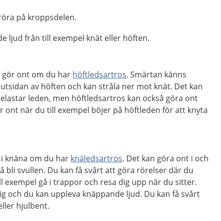
 röra på kroppsdelen.
 ljud från till exempel knät eller höften.
t gör ont om du har
höftledsartros
. Smärtan känns
å utsidan av höften och kan stråla ner mot knät. Det kan
belastar leden, men höftledsartros kan också göra ont
r ont när du till exempel böjer på höftleden för att knyta
t i knäna om du har
knäledsartros
. Det kan göra ont i och
 bli svullen. Du kan få svårt att göra rörelser där du
l exempel gå i trappor och resa dig upp när du sitter.
ig och du kan uppleva knäppande ljud. Du kan få svårt
eller hjulbent.