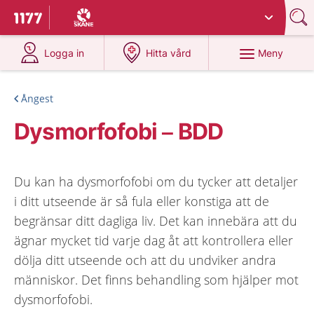
Du har valt region
Skåne
.
Till startsidan för 1177
på 1177.se
på 1177.se
Meny
Logga in
Hitta vård
Ångest
Dysmorfofobi – BDD
Du kan ha dysmorfofobi om du tycker att detaljer
i ditt utseende är så fula eller konstiga att de
begränsar ditt dagliga liv. Det kan innebära att du
ägnar mycket tid varje dag åt att kontrollera eller
dölja ditt utseende och att du undviker andra
människor. Det finns behandling som hjälper mot
dysmorfofobi.