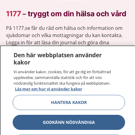
1177
–
tryggt om din hälsa och vård
På 1177.se får du råd om hälsa och information om
sjukdomar och vilka mottagningar du kan kontakta.
Logga in för att läsa din journal och göra dina
vårdärenden. Ring telefonnummer 1177 för
Den här webbplatsen använder
sjukvårdsrådgivning dygnet runt.
kakor
1177 ger dig råd när du vill må bättre.
Vi använder kakor, cookies, för att ge dig en förbättrad
upplevelse, sammanställa statistik och för att viss
nödvändig funktionalitet ska fungera på webbplatsen.
Läs mer om hur vi använder kakor
Visa inn
HANTERA KAKOR
1177 på flera språk
Visa inn
Om 1177
GODKÄNN NÖDVÄNDIGA
Visa inn