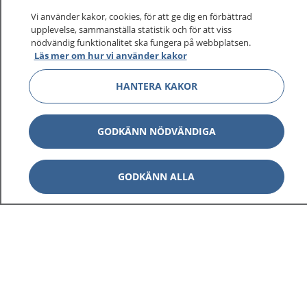
Vi använder kakor, cookies, för att ge dig en förbättrad
upplevelse, sammanställa statistik och för att viss
nödvändig funktionalitet ska fungera på webbplatsen.
Visa inn
Läs mer om hur vi använder kakor
1177 på flera språk
HANTERA KAKOR
Visa inn
Om 1177
Visa inn
GODKÄNN NÖDVÄNDIGA
Kontakt
GODKÄNN ALLA
Behandling av personuppgifter
Hantering av kakor
Inställningar för kakor
1177 – en tjänst från
Inera.