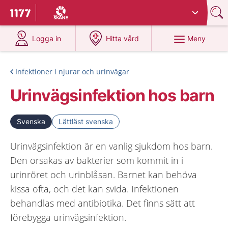
Du har valt region
Skåne
.
Till startsidan för 1177
på 1177.se
på 1177.se
Meny
Logga in
Hitta vård
Infektioner i njurar och urinvägar
Urinvägsinfektion hos barn
Svenska
Lättläst svenska
Urinvägsinfektion är en vanlig sjukdom hos barn.
Den orsakas av bakterier som kommit in i
urinröret och urinblåsan. Barnet kan behöva
kissa ofta, och det kan svida. Infektionen
behandlas med antibiotika. Det finns sätt att
förebygga urinvägsinfektion.