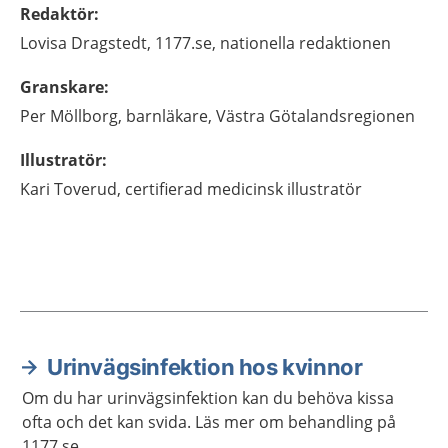
Redaktör
:
Lovisa
Dragstedt,
1177.se, nationella redaktionen
Granskare
:
Per
Möllborg,
barnläkare,
Västra Götalandsregionen
Illustratör
:
Kari
Toverud,
certifierad medicinsk illustratör
Urinvägsinfektion hos kvinnor
Aktuella artiklar
Om du har urinvägsinfektion kan du behöva kissa
ofta och det kan svida. Läs mer om behandling på
1177.se.