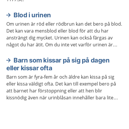
Blod i urinen
Om urinen är röd eller rödbrun kan det bero på blod.
Det kan vara mensblod eller blod för att du har
ansträngt dig mycket. Urinen kan också färgas av
något du har ätit. Om du inte vet varför urinen är
röd, kan du behöva bli undersökt. Ibland upptäcks
blod i urinen när du lämnar ett urinprov.
Barn som kissar på sig på dagen
eller kissar ofta
Barn som är fyra-fem år och äldre kan kissa på sig
eller kissa väldigt ofta. Det kan till exempel bero på
att barnet har förstoppning eller att hen blir
kissnödig även när urinblåsan innehåller bara lite
urin.