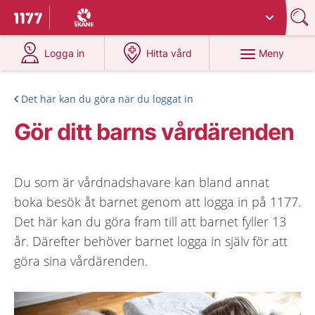
Du har valt region
Skåne
.
Till startsidan för 1177
på 1177.se
på 1177.se
Meny
Logga in
Hitta vård
Det här kan du göra när du loggat in
Gör ditt barns vårdärenden
Du som är vårdnadshavare kan bland annat
boka besök åt barnet genom att logga in på 1177.
Det här kan du göra fram till att barnet fyller 13
år. Därefter behöver barnet logga in själv för att
göra sina vårdärenden.