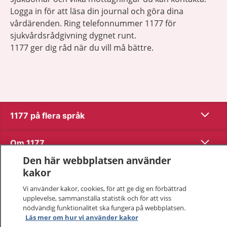
Logga in för att läsa din journal och göra dina
vårdärenden. Ring telefonnummer 1177 för
sjukvårdsrådgivning dygnet runt.
1177 ger dig råd när du vill må bättre.
Visa inn
1177 på flera språk
Visa inn
Om 1177
Den här webbplatsen använder
Visa inn
Kontakt
kakor
Vi använder kakor, cookies, för att ge dig en förbättrad
upplevelse, sammanställa statistik och för att viss
Behandling av personuppgifter
nödvändig funktionalitet ska fungera på webbplatsen.
Läs mer om hur vi använder kakor