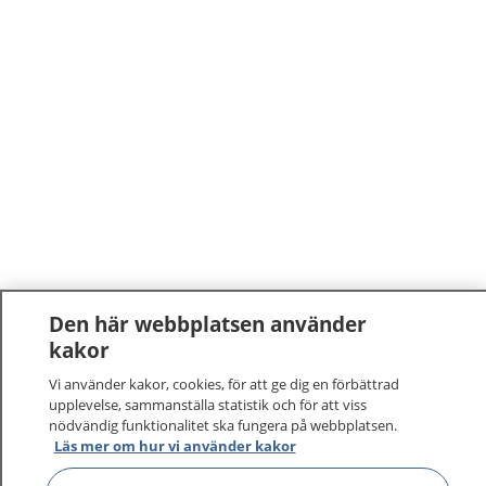
Den här webbplatsen använder
1177
–
tryggt om din hälsa och vård
kakor
Vi använder kakor, cookies, för att ge dig en förbättrad
På 1177.se får du råd om hälsa och information om
upplevelse, sammanställa statistik och för att viss
sjukdomar och vilka mottagningar du kan kontakta.
nödvändig funktionalitet ska fungera på webbplatsen.
Läs mer om hur vi använder kakor
Logga in för att läsa din journal och göra dina
vårdärenden. Ring telefonnummer 1177 för