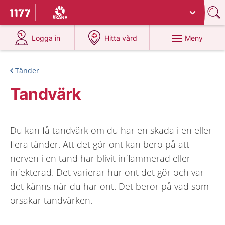
Du har valt region
Skåne
.
Till startsidan för 1177
på 1177.se
på 1177.se
Meny
Logga in
Hitta vård
Tänder
Tandvärk
Du kan få tandvärk om du har en skada i en eller
flera tänder. Att det gör ont kan bero på att
nerven i en tand har blivit inflammerad eller
infekterad. Det varierar hur ont det gör och var
det känns när du har ont. Det beror på vad som
orsakar tandvärken.