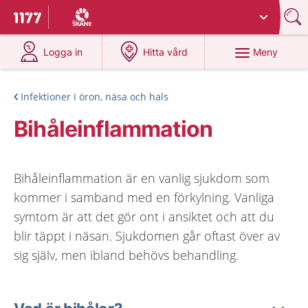
Du har valt region
Skåne
.
Till startsidan för 1177
på 1177.se
på 1177.se
Meny
Logga in
Hitta vård
Infektioner i öron, näsa och hals
Bihåleinflammation
Bihåleinflammation är en vanlig sjukdom som
kommer i samband med en förkylning. Vanliga
symtom är att det gör ont i ansiktet och att du
blir täppt i näsan. Sjukdomen går oftast över av
sig själv, men ibland behövs behandling.