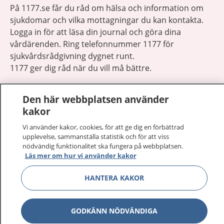
På 1177.se får du råd om hälsa och information om
sjukdomar och vilka mottagningar du kan kontakta.
Logga in för att läsa din journal och göra dina
vårdärenden. Ring telefonnummer 1177 för
sjukvårdsrådgivning dygnet runt.
1177 ger dig råd när du vill må bättre.
Den här webbplatsen använder
kakor
Vi använder kakor, cookies, för att ge dig en förbättrad
Visa inn
1177 på flera språk
upplevelse, sammanställa statistik och för att viss
nödvändig funktionalitet ska fungera på webbplatsen.
Läs mer om hur vi använder kakor
Visa inn
Om 1177
HANTERA KAKOR
Visa inn
Kontakt
GODKÄNN NÖDVÄNDIGA