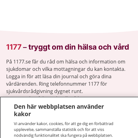
1177
–
tryggt om din hälsa och vård
På 1177.se får du råd om hälsa och information om
sjukdomar och vilka mottagningar du kan kontakta.
Logga in för att läsa din journal och göra dina
vårdärenden. Ring telefonnummer 1177 för
sjukvårdsrådgivning dygnet runt.
1177 ger dig råd när du vill må bättre.
Den här webbplatsen använder
kakor
Vi använder kakor, cookies, för att ge dig en förbättrad
upplevelse, sammanställa statistik och för att viss
nödvändig funktionalitet ska fungera på webbplatsen.
Visa inn