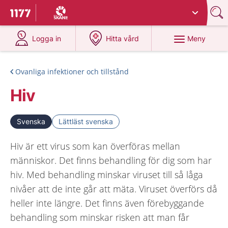
Du har valt region
Skåne
.
Till startsidan för 1177
på 1177.se
på 1177.se
Meny
Logga in
Hitta vård
Ovanliga infektioner och tillstånd
Hiv
Svenska
Lättläst svenska
Hiv är ett virus som kan överföras mellan
människor. Det finns behandling för dig som har
hiv. Med behandling minskar viruset till så låga
nivåer att de inte går att mäta. Viruset överförs då
heller inte längre. Det finns även förebyggande
behandling som minskar risken att man får