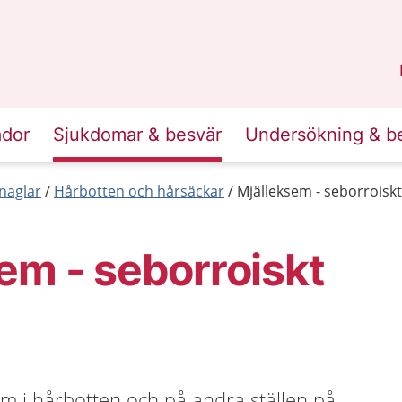
n
Skåne
.
ador
Sjukdomar & besvär
Undersökning & b
naglar
Hårbotten och hårsäckar
Mjälleksem - seborroisk
em - seborroiskt
m i hårbotten och på andra ställen på