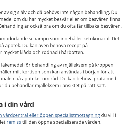
r av sig själv och då behövs inte någon behandling. Du
medel om du har mycket besvär eller om besvären finns
 Behandling är också bra om du ofta får tillbaka besvären.
 svampdödande schampo som innehåller ketokonazol. Det
t på apotek. Du kan även behöva recept på
r mycket klåda och rodnad i hårbotten.
ia läkemedel för behandling av mjälleksem på kroppen
ehåller milt kortison som kan användas i början för att
sonalen på apoteket om råd. Du kan behöva prata med
hur du behandlar mjälleksem i ansiktet på rätt sätt.
 i din vård
en vårdcentral eller öppen specialistmottagning
du vill i
 det
remiss
till den öppna specialiserade vården.