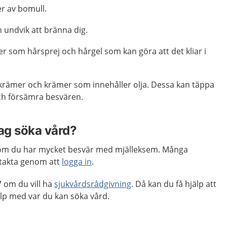
r av bomull.
n undvik att bränna dig.
r som hårsprej och hårgel som kan göra att det kliar i
skrämer och krämer som innehåller olja. Dessa kan täppa
och försämra besvären.
jag söka vård?
m du har mycket besvär med mjälleksem. Många
takta genom att
logga in
.
 om du vill ha
sjukvårdsrådgivning
. Då kan du få hjälp att
p med var du kan söka vård.