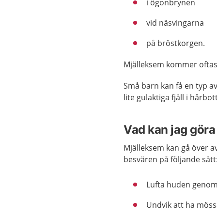
i ögonbrynen
vid näsvingarna
på bröstkorgen.
Mjälleksem kommer oftast 
Små barn kan få en typ a
lite gulaktiga fjäll i hår
Vad kan jag göra 
Mjälleksem kan gå över av 
besvären på följande sätt
Lufta huden genom a
Undvik att ha möss