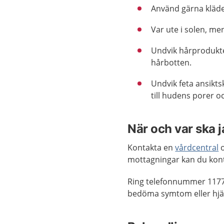
Använd gärna kläde
Var ute i solen, me
Undvik hårprodukte
hårbotten.
Undvik feta ansikt
till hudens porer 
När och var ska 
Kontakta en
vårdcentral
o
mottagningar kan du kon
Ring telefonnummer 1177
bedöma symtom eller hjäl