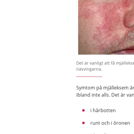
Det är vanligt att få mjälle
näsvingarna.
Symtom på mjälleksem är r
ibland inte alls. Det är v
i hårbotten
runt och i öronen