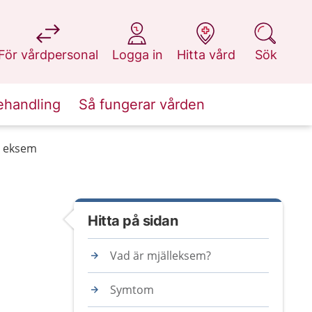
på 1177.se
på 1177.se
på 1177.se
på 1177.se
För vårdpersonal
Logga in
Hitta vård
Sök
ehandling
Så fungerar vården
t eksem
Hitta på sidan
Vad är mjälleksem?
Symtom