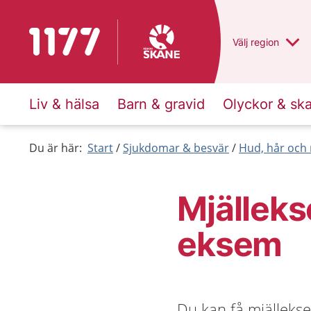
Till startsidan för 1177
Du har valt regio
Välj
en annan
region
Liv & hälsa
Barn & gravid
Olyckor & sk
Du är här:
Start
Sjukdomar & besvär
Hud, hår och 
Mjälleks
eksem
Du kan få mjällekse