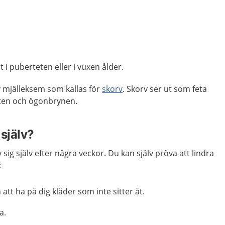
i puberteten eller i vuxen ålder.
v mjälleksem som kallas för
skorv
. Skorv ser ut som feta
botten och ögonbrynen.
själv?
sig själv efter några veckor. Du kan själv pröva att lindra
:
tt ha på dig kläder som inte sitter åt.
a.