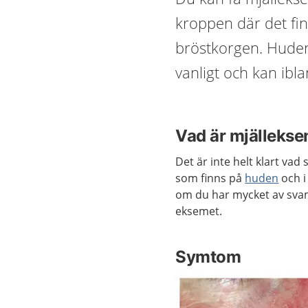
kroppen där det fin
bröstkorgen. Huden b
vanligt och kan ibla
Vad är mjälleks
Det är inte helt klart va
som finns på
huden
och i
om du har mycket av svamp
eksemet.
Symtom