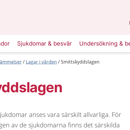
n
Skåne
.
ador
Sjukdomar & besvär
Undersökning & b
tämmelser
Lagar i vården
Smittskyddslagen
yddslagen
ukdomar anses vara särskilt allvarliga. För
gen av de sjukdomarna finns det särskilda