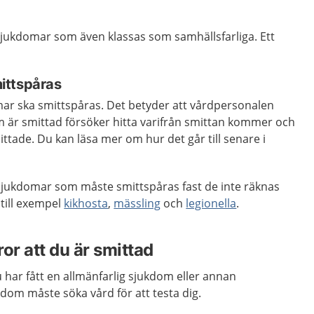
sjukdomar som även klassas som samhällsfarliga. Ett
ittspåras
mar ska smittspåras. Det betyder att vårdpersonalen
är smittad försöker hitta varifrån smittan kommer och
ittade. Du kan läsa mer om hur det går till senare i
 sjukdomar som måste smittspåras fast de inte räknas
 till exempel
kikhosta
,
mässling
och
legionella
.
or att du är smittad
har fått en allmänfarlig sjukdom eller annan
kdom måste söka vård för att testa dig.