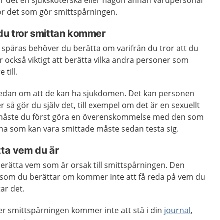
är det en sjuksköterska eller någon annan vårdpersonal
för det som gör smittspårningen.
 du tror smittan kommer
 spåras behöver du berätta om varifrån du tror att du
r också viktigt att berätta vilka andra personer som
 till.
edan om att de kan ha sjukdomen. Det kan personen
 så gör du själv det, till exempel om det är en sexuellt
måste du först göra en överenskommelse med den som
na som kan vara smittade måste sedan testa sig.
tta vem du är
erätta vem som är orsak till smittspårningen. Den
 som du berättar om kommer inte att få reda på vem du
tar det.
r smittspårningen kommer inte att stå i din
journal
,