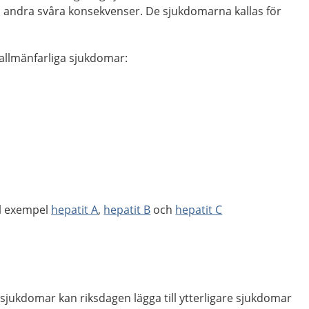
a andra svåra konsekvenser. De sjukdomarna kallas för
allmänfarliga sjukdomar:
ll exempel
hepatit A
,
hepatit B
och
hepatit C
a sjukdomar kan riksdagen lägga till ytterligare sjukdomar