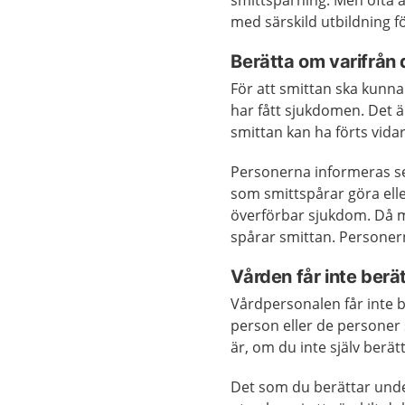
smittspårning. Men ofta 
med särskild utbildning 
Berätta om varifrån
För att smittan ska kunna
har fått sjukdomen. Det ä
smittan kan ha förts vidare
Personerna informeras s
som smittspårar göra eller
överförbar sjukdom. Då 
spårar smittan. Personer
Vården får inte berä
Vårdpersonalen får inte b
person eller de personer
är, om du inte själv berät
Det som du berättar unde