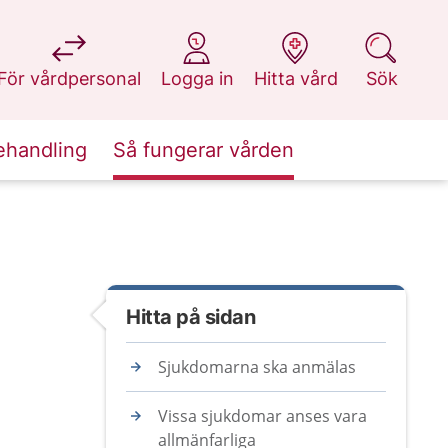
på 1177.se
på 1177.se
på 1177.se
på 1177.se
För vårdpersonal
Logga in
Hitta vård
Sök
ehandling
Så fungerar vården
Hitta på sidan
Sjukdomarna ska anmälas
Vissa sjukdomar anses vara
allmänfarliga