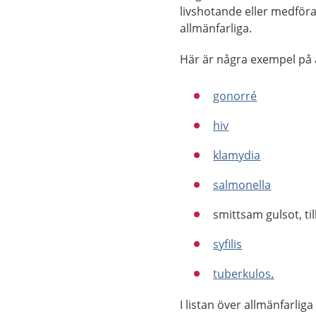
livshotande eller medför
allmänfarliga.
Här är några exempel på 
gonorré
hiv
klamydia
salmonella
smittsam gulsot, ti
syfilis
tuberkulos
.
I listan över allmänfarlig