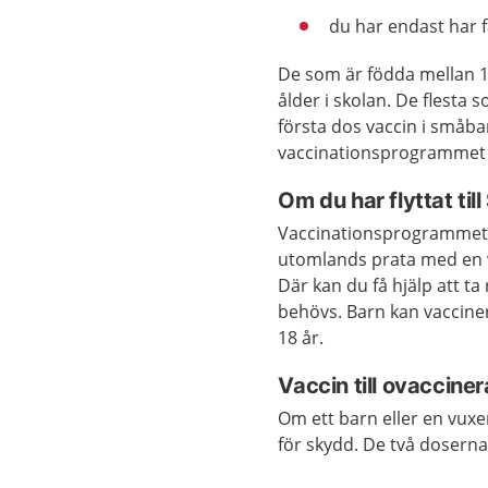
du har endast har få
De som är födda mellan 19
ålder i skolan. De flesta
första dos vaccin i småbar
vaccinationsprogrammet h
Om du har flyttat til
Vaccinationsprogrammet ka
utomlands prata med en 
Där kan du få hjälp att ta
behövs. Barn kan vacciner
18 år.
Vaccin till ovaccine
Om ett barn eller en vuxe
för skydd. De två dosern