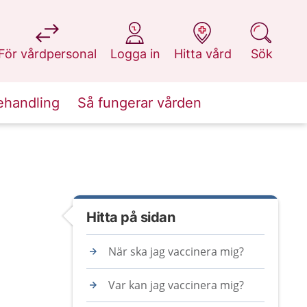
på 1177.se
på 1177.se
på 1177.se
på 1177.se
För vårdpersonal
Logga in
Hitta vård
Sök
ehandling
Så fungerar vården
Hitta på sidan
När ska jag vaccinera mig?
Var kan jag vaccinera mig?