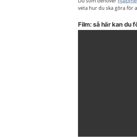
Du som behöver
hjälpme
veta hur du ska göra för a
Film: så här kan du f