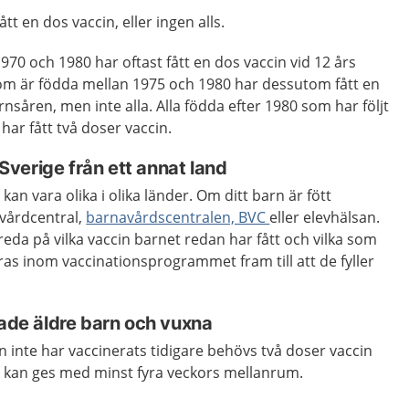
tt en dos vaccin, eller ingen alls.
70 och 1980 har oftast fått en dos vaccin vid 12 års
 som är födda mellan 1975 och 1980 har dessutom fått en
nsåren, men inte alla. Alla födda efter 1980 som har följt
ar fått två doser vaccin.
l Sverige från ett annat land
n vara olika i olika länder. Om ditt barn är fött
vårdcentral,
barnavårdscentralen, BVC
eller elevhälsan.
 reda på vilka vaccin barnet redan har fått och vilka som
as inom vaccinationsprogrammet fram till att de fyller
rade äldre barn och vuxna
n inte har vaccinerats tidigare behövs två doser vaccin
a kan ges med minst fyra veckors mellanrum.