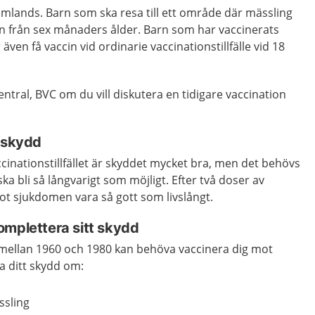
omlands. Barn som ska resa till ett område där mässling
an från sex månaders ålder. Barn som har vaccinerats
även få vaccin vid ordinarie vaccinationstillfälle vid 18
tral, BVC om du vill diskutera en tidigare vaccination
a skydd
ccinationstillfället är skyddet mycket bra, men det behövs
ska bli så långvarigt som möjligt. Efter två doser av
ot sjukdomen vara så gott som livslångt.
omplettera sitt skydd
 mellan 1960 och 1980 kan behöva vaccinera dig mot
a ditt skydd om:
ssling