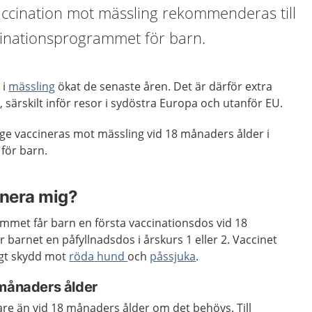
accination mot mässling rekommenderas till
ccinationsprogrammet för barn.
 i
mässling
ökat de senaste åren. Det är därför extra
d, särskilt inför resor i sydöstra Europa och utanför EU.
erige vaccineras mot mässling vid 18 månaders ålder i
för barn.
inera mig?
ammet får barn en första vaccinationsdos vid 18
 barnet en påfyllnadsdos i årskurs 1 eller 2. Vaccinet
gt skydd mot
rö
da
hund
och
påssjuka
.
 månaders ålder
gare än vid 18 månaders ålder om det behövs. Till