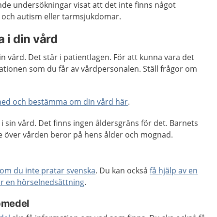
e undersökningar visat att det inte finns något
 och autism eller tarmsjukdomar.
 i din vård
din vård. Det står i patientlagen. För att kunna vara det
ationen som du får av vårdpersonalen. Ställ frågor om
med och bestämma om din vård här
.
i sin vård. Det finns ingen åldersgräns för det. Barnets
nde över vården beror på hens ålder och mognad.
k om du inte pratar svenska
. Du kan också
få hjälp av en
ar en hörselnedsättning
.
pmedel