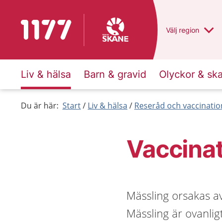
Till startsidan för 1177
Du har valt regio
Välj
en annan
region
Liv & hälsa
Barn & gravid
Olyckor & sk
Du är här:
Start
Liv & hälsa
Reseråd och vaccinatio
Vaccinat
Mässling orsakas av
Mässling är ovanlig