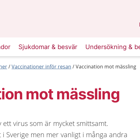
n
Skåne
.
ador
Sjukdomar & besvär
Undersökning & b
ner
Vaccinationer inför resan
Vaccination mot mässling
ion mot mässling
 ett virus som är mycket smittsamt.
t i Sverige men mer vanligt i många andra