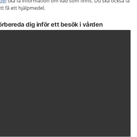
del
ska få information om vad som finns. Du ska också få
tt få ett hjälpmedel.
örbereda dig inför ett besök i vården