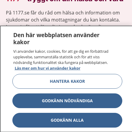
På 1177.se får du råd om hälsa och information om
sjukdomar och vilka mottagningar du kan kontakta.
Logga in för att läsa din journal och göra dina
vårdärenden. Ring telefonnummer 1177 för
Den här webbplatsen använder
sjukvårdsrådgivning dygnet runt.
kakor
1177 ger dig råd när du vill må bättre.
Vi använder kakor, cookies, för att ge dig en förbättrad
upplevelse, sammanställa statistik och för att viss
nödvändig funktionalitet ska fungera på webbplatsen.
Läs mer om hur vi använder kakor
HANTERA KAKOR
Visa inn
1177 på flera språk
GODKÄNN NÖDVÄNDIGA
Visa inn
Om 1177
Visa inn
Kontakt
GODKÄNN ALLA