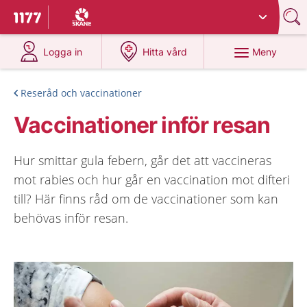
Du har valt region
Skåne
.
Till startsidan för 1177
på 1177.se
på 1177.se
Meny
Logga in
Hitta vård
Reseråd och vaccinationer
Vaccinationer inför resan
Hur smittar gula febern, går det att vaccineras
mot rabies och hur går en vaccination mot difteri
till? Här finns råd om de vaccinationer som kan
behövas inför resan.