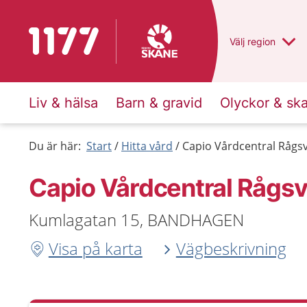
Till startsidan för 1177
Du har valt regio
Välj
en annan
region
Liv & hälsa
Barn & gravid
Olyckor & sk
Du är här:
Start
Hitta vård
Capio Vårdcentral Rågs
Capio Vårdcentral Rågs
Kumlagatan 15, BANDHAGEN
Visa på karta
Vägbeskrivning