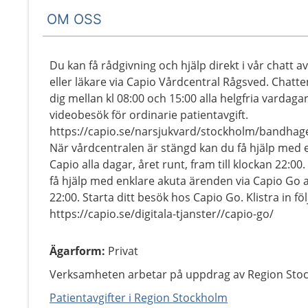
OM OSS
Du kan få rådgivning och hjälp direkt i vår chatt a
eller läkare via Capio Vårdcentral Rågsved. Chatt
dig mellan kl 08:00 och 15:00 alla helgfria vardag
videobesök för ordinarie patientavgift.
https://capio.se/narsjukvard/stockholm/bandhag
När vårdcentralen är stängd kan du få hjälp med 
Capio alla dagar, året runt, fram till klockan 22:0
få hjälp med enklare akuta ärenden via Capio Go all
22:00. Starta ditt besök hos Capio Go. Klistra in fö
https://capio.se/digitala-tjanster//capio-go/
Ägarform
:
Privat
Verksamheten arbetar på uppdrag av Region Sto
Patientavgifter i Region Stockholm