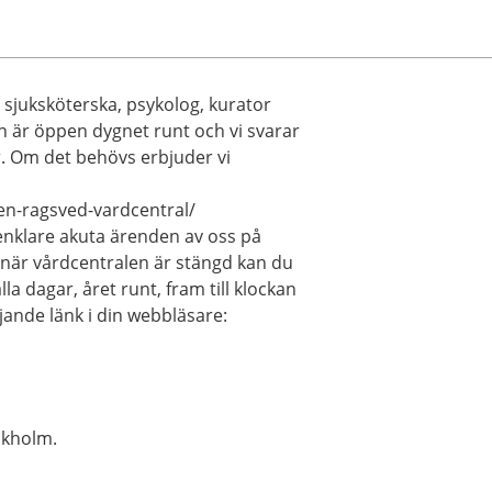
v sjuksköterska, psykolog, kurator
en är öppen dygnet runt och vi svarar
ar. Om det behövs erbjuder vi
en-ragsved-vardcentral/
enklare akuta ärenden av oss på
0. när vårdcentralen är stängd kan du
a dagar, året runt, fram till klockan
ljande länk i din webbläsare:
ckholm.