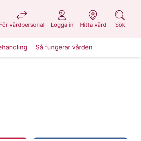
på 1177.se
på 1177.se
på 1177.se
på 1177.se
För vårdpersonal
Logga in
Hitta vård
Sök
ehandling
Så fungerar vården