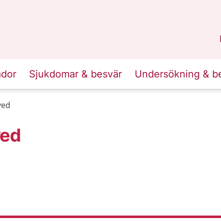
n
Skåne
.
ador
Sjukdomar & besvär
Undersökning & b
ved
ved