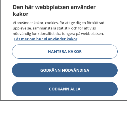
1177
–
tryggt om din hälsa och vård
Den här webbplatsen använder
kakor
På 1177.se får du råd om hälsa och information om
Vi använder kakor, cookies, för att ge dig en förbättrad
sjukdomar och vilka mottagningar du kan kontakta.
upplevelse, sammanställa statistik och för att viss
Logga in för att läsa din journal och göra dina
nödvändig funktionalitet ska fungera på webbplatsen.
vårdärenden. Ring telefonnummer 1177 för
Läs mer om hur vi använder kakor
sjukvårdsrådgivning dygnet runt.
1177 ger dig råd när du vill må bättre.
HANTERA KAKOR
GODKÄNN NÖDVÄNDIGA
Visa inn
1177 på flera språk
GODKÄNN ALLA
Visa inn
Om 1177
Visa inn
Kontakt