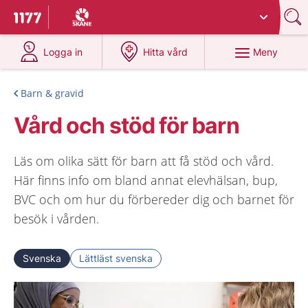
Du har valt region
Skåne
.
Till startsidan för 1177
på 1177.se
på 1177.se
Meny
Logga in
Hitta vård
Barn & gravid
Vård och stöd för barn
Läs om olika sätt för barn att få stöd och vård.
Här finns info om bland annat elevhälsan, bup,
BVC och om hur du förbereder dig och barnet för
besök i vården.
Svenska
Lättläst svenska