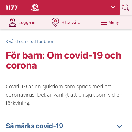
Du har valt region
Skåne
.
Till startsidan för 1177
på 1177.se
på 1177.se
Meny
Logga in
Hitta vård
Vård och stöd för barn
För barn: Om covid-19 och
corona
Covid-19 är en sjukdom som sprids med ett
coronavirus. Det är vanligt att bli sjuk som vid en
förkylning.
Så märks covid-19