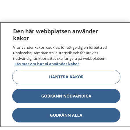
Den här webbplatsen använder
kakor
1177
–
tryggt om din hälsa och vård
Vi använder kakor, cookies, för att ge dig en förbättrad
upplevelse, sammanställa statistik och för att viss
nödvändig funktionalitet ska fungera på webbplatsen.
På 1177.se får du råd om hälsa och information om
Läs mer om hur vi använder kakor
sjukdomar och vilka mottagningar du kan kontakta.
Logga in för att läsa din journal och göra dina
HANTERA KAKOR
vårdärenden. Ring telefonnummer 1177 för
sjukvårdsrådgivning dygnet runt.
GODKÄNN NÖDVÄNDIGA
1177 ger dig råd när du vill må bättre.
GODKÄNN ALLA