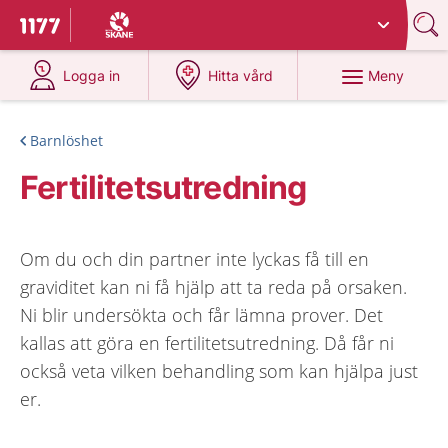
Du har valt region
Skåne
.
Till startsidan för 1177
på 1177.se
på 1177.se
Meny
Logga in
Hitta vård
Barnlöshet
Fertilitetsutredning
Om du och din partner inte lyckas få till en
graviditet kan ni få hjälp att ta reda på orsaken.
Ni blir undersökta och får lämna prover. Det
kallas att göra en fertilitetsutredning. Då får ni
också veta vilken behandling som kan hjälpa just
er.