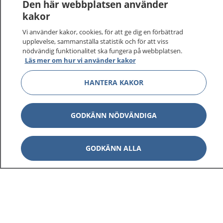
Den här webbplatsen använder
kakor
Vi använder kakor, cookies, för att ge dig en förbättrad
upplevelse, sammanställa statistik och för att viss
nödvändig funktionalitet ska fungera på webbplatsen.
Visa inn
1177 på flera språk
Läs mer om hur vi använder kakor
Visa inn
HANTERA KAKOR
Om 1177
Visa inn
Kontakt
GODKÄNN NÖDVÄNDIGA
GODKÄNN ALLA
Behandling av personuppgifter
Hantering av kakor
Inställningar för kakor