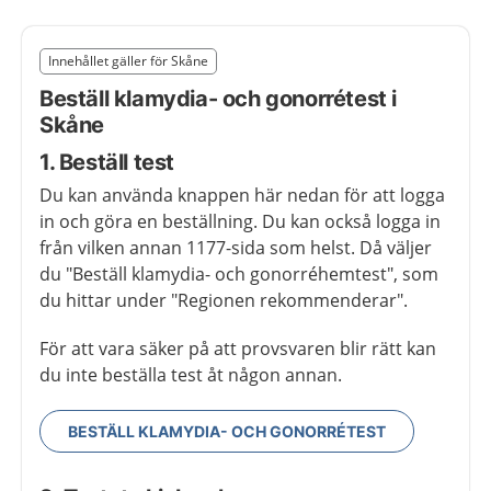
Slut på det regionala tillägget från region Skåne
Innehållet gäller för Skåne
Nedan innehåll gäller region Skåne
Beställ klamydia- och gonorrétest i
Skåne
1. Beställ test
Du kan använda knappen här nedan för att logga
in och göra en beställning. Du kan också logga in
från vilken annan 1177-sida som helst. Då väljer
du "Beställ klamydia- och gonorréhemtest", som
du hittar under "Regionen rekommenderar".
För att vara säker på att provsvaren blir rätt kan
du inte beställa test åt någon annan.
BESTÄLL KLAMYDIA- OCH GONORRÉTEST