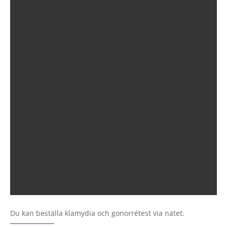
Du kan beställa klamydia och gonorrétest via nätet.