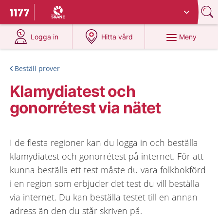
Du har valt region
Skåne
.
Till startsidan för 1177
på 1177.se
på 1177.se
Meny
Logga in
Hitta vård
Beställ prover
Klamydiatest och
gonorrétest via nätet
I de flesta regioner kan du logga in och beställa
klamydiatest och gonorrétest på internet. För att
kunna beställa ett test måste du vara folkbokförd
i en region som erbjuder det test du vill beställa
via internet. Du kan beställa testet till en annan
adress än den du står skriven på.