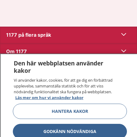
Visa inn
1177 på flera språk
Visa inn
Om 1177
Den här webbplatsen använder
Visa inn
Kontakt
kakor
Vi använder kakor, cookies, för att ge dig en förbättrad
upplevelse, sammanställa statistik och för att viss
Behandling av personuppgifter
nödvändig funktionalitet ska fungera på webbplatsen.
Läs mer om hur vi använder kakor
Hantering av kakor
HANTERA KAKOR
Inställningar för kakor
GODKÄNN NÖDVÄNDIGA