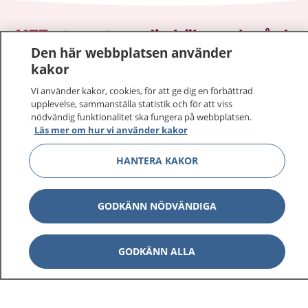
1177
–
tryggt om din hälsa och vård
Den här webbplatsen använder
kakor
På 1177.se får du råd om hälsa och information om
sjukdomar och vilka mottagningar du kan kontakta.
Vi använder kakor, cookies, för att ge dig en förbättrad
Logga in för att läsa din journal och göra dina
upplevelse, sammanställa statistik och för att viss
vårdärenden. Ring telefonnummer 1177 för
nödvändig funktionalitet ska fungera på webbplatsen.
Läs mer om hur vi använder kakor
sjukvårdsrådgivning dygnet runt.
1177 ger dig råd när du vill må bättre.
HANTERA KAKOR
GODKÄNN NÖDVÄNDIGA
Visa inn
1177 på flera språk
GODKÄNN ALLA
Visa inn
Om 1177