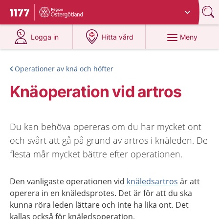
Du har valt region
Östergötland
.
Till startsidan för 1177
på 1177.se
på 1177.se
Meny
Logga in
Hitta vård
Operationer av knä och höfter
Knäoperation vid artros
Du kan behöva opereras om du har mycket ont
och svårt att gå på grund av artros i knäleden. De
flesta mår mycket bättre efter operationen.
Den vanligaste operationen vid
knäledsartros
är att
operera
in en knäledsprotes.
Det är för att du ska
kunna röra leden lättare
o
ch inte ha lika ont.
Det
kallas också för knäledsoperation.