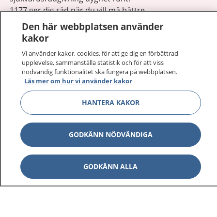
1177 ger dig råd när du vill må bättre.
Den här webbplatsen använder
kakor
Vi använder kakor, cookies, för att ge dig en förbättrad
upplevelse, sammanställa statistik och för att viss
Visa inn
nödvändig funktionalitet ska fungera på webbplatsen.
1177 på flera språk
Läs mer om hur vi använder kakor
Visa inn
Om 1177
HANTERA KAKOR
Visa inn
Kontakt
GODKÄNN NÖDVÄNDIGA
Behandling av personuppgifter
GODKÄNN ALLA
Hantering av kakor
Inställningar för kakor