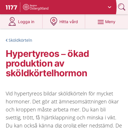
Du har valt region
Östergötland
.
Till startsidan för 1177
på 1177.se
på 1177.se
Meny
Logga in
Hitta vård
Sköldkörteln
Hypertyreos – ökad
produktion av
sköldkörtelhormon
Vid hypertyreos bildar sköldkörteln för mycket
hormoner. Det gör att ämnesomsättningen ökar
och kroppen måste arbeta mer. Du kan bli
svettig, trött, få hjärtklappning och minska i vikt.
Du kan också känna dig orolig eller nedstämd. De