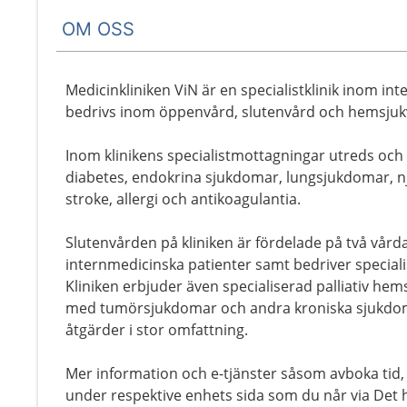
OM OSS
Medicinkliniken ViN är en specialistklinik inom in
bedrivs inom öppenvård, slutenvård och hemsjuk
Inom klinikens specialistmottagningar utreds oc
diabetes, endokrina sjukdomar, lungsjukdomar, 
stroke, allergi och antikoagulantia.
Slutenvården på kliniken är fördelade på två vår
internmedicinska patienter samt bedriver specialis
Kliniken erbjuder även specialiserad palliativ hem
med tumörsjukdomar och andra kroniska sjukdom
åtgärder i stor omfattning.
Mer information och e-tjänster såsom avboka tid, 
under respektive enhets sida som du når via Det h