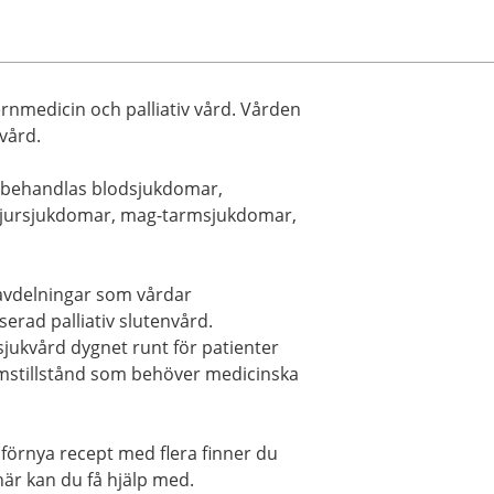
ternmedicin och palliativ vård. Vården
vård.
h behandlas blodsjukdomar,
njursjukdomar, mag-tarmsjukdomar,
davdelningar som vårdar
erad palliativ slutenvård.
sjukvård dygnet runt för patienter
stillstånd som behöver medicinska
förnya recept med flera finner du
är kan du få hjälp med.