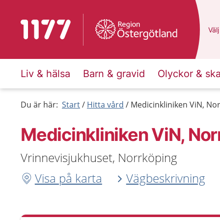
Till startsidan för 1177
Du 
Välj
Liv & hälsa
Barn & gravid
Olyckor & sk
Du är här:
Start
Hitta vård
Medicinkliniken ViN, No
Medicinkliniken ViN, No
Vrinnevisjukhuset, Norrköping
Visa på karta
Vägbeskrivning