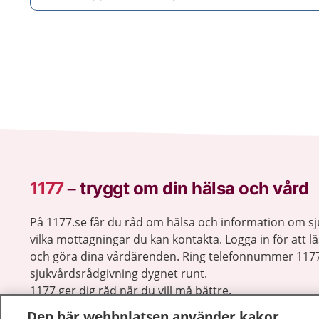
1177
–
tryggt om din hälsa och vård
På 1177.se får du råd om hälsa och information om 
vilka mottagningar du kan kontakta. Logga in för att lä
och göra dina vårdärenden. Ring telefonnummer 1177
sjukvårdsrådgivning dygnet runt.
1177 ger dig råd när du vill må bättre.
Den här webbplatsen använder kakor