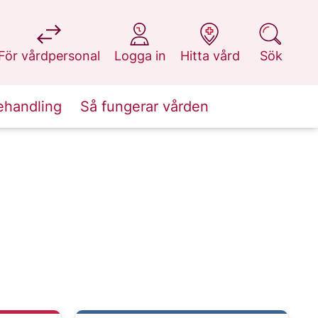
på 1177.se
på 1177.se
på 1177.se
på 1177.se
För vårdpersonal
Logga in
Hitta vård
Sök
ehandling
Så fungerar vården