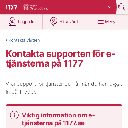
Du har valt region
Östergötland
.
Till startsidan för 1177
på 1177.se
på 1177.se
Meny
Logga in
Hitta vård
Kontakta vården
Kontakta supporten för e-
tjänsterna på 1177
Vi är support för tjänster du når när du har loggat
in på 1177.se.
Viktig information om e-
tjänsterna på 1177.se