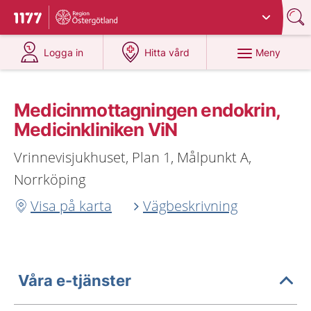
Du har valt region
Östergötland
.
Till startsidan för 1177
på 1177.se
på 1177.se
Meny
Logga in
Hitta vård
Medicinmottagningen endokrin,
Medicinkliniken ViN
Vrinnevisjukhuset, Plan 1, Målpunkt A,
Norrköping
Visa på karta
Vägbeskrivning
Våra e-tjänster