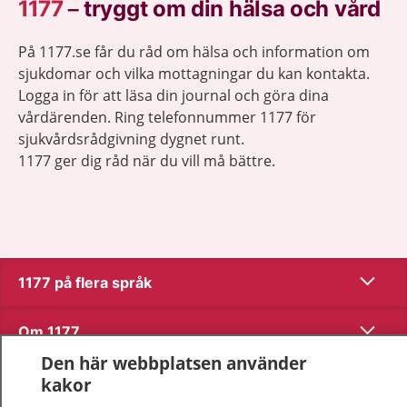
1177
–
tryggt om din hälsa och vård
På 1177.se får du råd om hälsa och information om
sjukdomar och vilka mottagningar du kan kontakta.
Logga in för att läsa din journal och göra dina
vårdärenden. Ring telefonnummer 1177 för
sjukvårdsrådgivning dygnet runt.
1177 ger dig råd när du vill må bättre.
Visa inn
1177 på flera språk
Visa inn
Om 1177
Den här webbplatsen använder
Visa inn
Kontakt
kakor