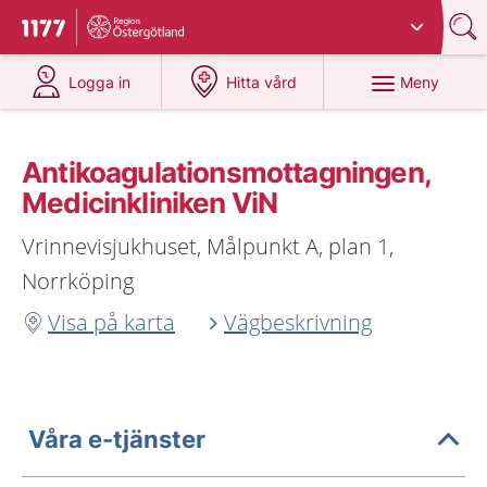
Du har valt region
Östergötland
.
Till startsidan för 1177
på 1177.se
på 1177.se
Meny
Logga in
Hitta vård
Antikoagulationsmottagningen,
Medicinkliniken ViN
Vrinnevisjukhuset, Målpunkt A, plan 1,
Norrköping
Visa på karta
Vägbeskrivning
Våra e-tjänster