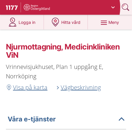
Du har valt region
Östergötland
.
Till startsidan för 1177
på 1177.se
på 1177.se
Meny
Logga in
Hitta vård
Njurmottagning, Medicinkliniken
ViN
Vrinnevisjukhuset, Plan 1 uppgång E,
Norrköping
Visa på karta
Vägbeskrivning
Våra e-tjänster