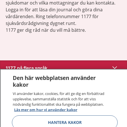
sjukdomar och vilka mottagningar du kan kontakta.
Logga in för att läsa din journal och göra dina
vårdärenden. Ring telefonnummer 1177 för
sjukvårdsrådgivning dygnet runt.
1177 ger dig råd när du vill må bättre.
Visa inn
1177 på flera språk
Den här webbplatsen använder
Visa inn
Om 1177
kakor
Vi använder kakor, cookies, för att ge dig en förbättrad
Visa inn
Kontakt
upplevelse, sammanställa statistik och för att viss
nödvändig funktionalitet ska fungera på webbplatsen.
Läs mer om hur vi använder kakor
Behandling av personuppgifter
HANTERA KAKOR