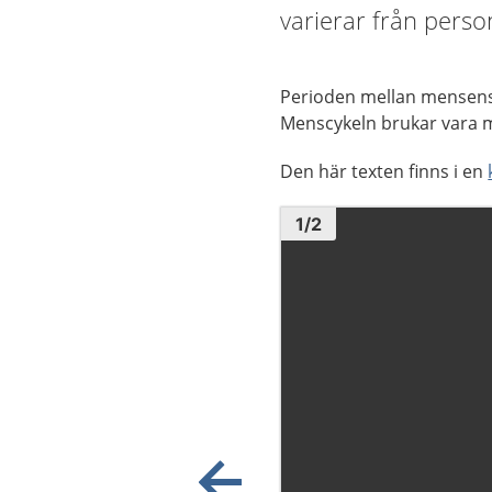
varierar från person
Perioden mellan mensens 
Menscykeln brukar vara m
Den här texten finns i en
Bild
1
1
/
2