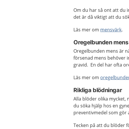
Om du har så ont att du in
det är då viktigt att du sö
Läs mer om
mensvärk
.
Oregelbunden mens e
Oregelbunden mens är nä
försenad mens behöver int
gravid. En del har ofta 
Läs mer om
oregelbunden
Rikliga blödningar
Alla blöder olika mycket,
du söka hjälp hos en gyne
preventivmedel som gör at
Tecken på att du blöder fö