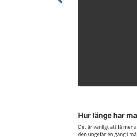
Visa föregående bild
Hur länge har m
Det är vanligt att få me
den ungefär en gång i må