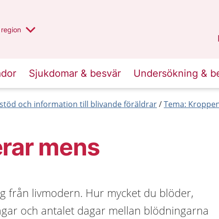
har valt region
en annan
region
Östergötland
.
ador
Sjukdomar & besvär
Undersökning & b
stöd och information till blivande föräldrar
Tema: Kroppen 
erar mens
g från livmodern. Hur mycket du blöder,
agar och antalet dagar mellan blödningarna