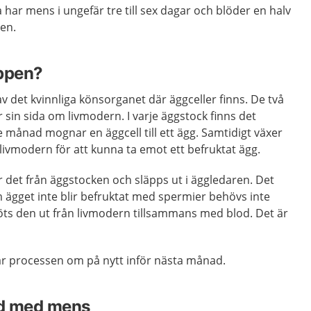
 har mens i ungefär tre till sex dagar och blöder en halv
sen.
oppen?
v det kvinnliga könsorganet där äggceller finns. De två
 sin sida om livmodern. I varje äggstock finns det
e månad mognar en äggcell till ett ägg. Samtidigt växer
livmodern för att kunna ta emot ett befruktat ägg.
 det från äggstocken och släpps ut i äggledaren. Det
 ägget inte blir befruktat med spermier behövs inte
öts den ut från livmodern tillsammans med blod. Det är
r processen om på nytt inför nästa månad.
nd med mens