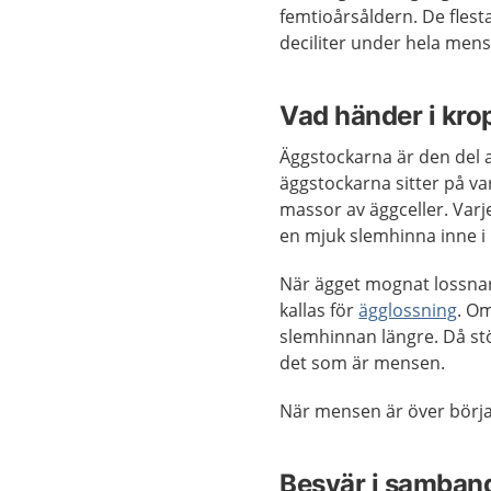
femtioårsåldern. De flesta
deciliter under hela men
Vad händer i kr
Äggstockarna är den del a
äggstockarna sitter på var
massor av äggceller. Varj
en mjuk slemhinna inne i 
När ägget mognat lossnar
kallas för
ägglossning
. Om
slemhinnan längre. Då st
det som är mensen.
När mensen är över börja
Besvär i samba