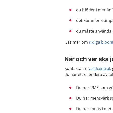
du blöder i mer än 
det kommer klumpar
du måste använda 
Läs mer om
rikliga blödn
När och var ska 
Kontakta en
vårdcentral,
du har ett eller flera av f
Du har PMS som gör 
Du har mensvärk so
Du har mens i mer 