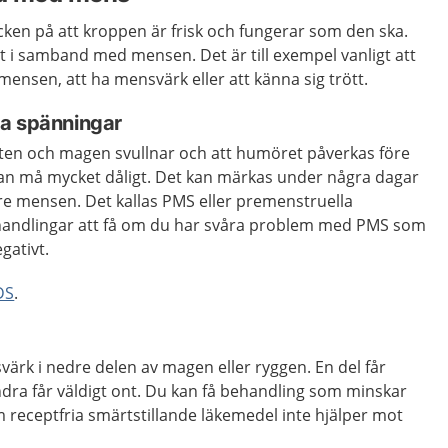
ecken på att kroppen är frisk och fungerar som den ska.
t i samband med mensen. Det är till exempel vanligt att
ensen, att ha mensvärk eller att känna sig trött.
la spänningar
sten och magen svullnar och att humöret påverkas före
an må mycket dåligt. Det kan märkas under några dagar
före mensen. Det kallas PMS eller premenstruella
ehandlingar att få om du har svåra problem med PMS som
egativt.
DS
.
svärk i nedre delen av magen eller ryggen. En del får
dra får väldigt ont. Du kan få behandling som minskar
m receptfria smärtstillande läkemedel inte hjälper mot