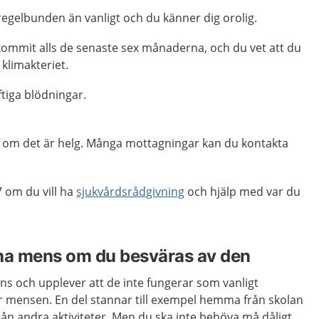
egelbunden än vanligt och du känner dig orolig.
kommit alls de senaste sex månaderna, och du vet att du
i klimakteriet.
tiga blödningar.
ag, om det är helg. Många mottagningar kan du kontakta
 om du vill ha
sjukvårdsrådgivning
och hjälp med var du
 ha mens om du besväras av den
ns och upplever att de inte fungerar som vanligt
r mensen. En del stannar till exempel hemma från skolan
 från andra aktiviteter. Men du ska inte behöva må dåligt