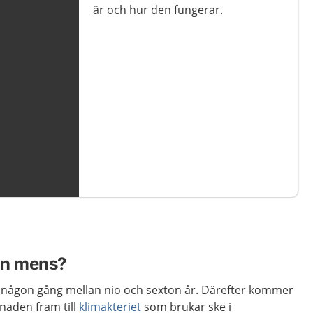
är och hur den fungerar.
som händer i kroppen.
an mens?
ns någon gång mellan nio och sexton år. Därefter kommer
naden fram till
klimakteriet
som brukar ske i