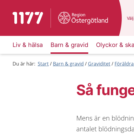
Till startsidan för 1177
Du 
Välj
Liv & hälsa
Barn & gravid
Olyckor & sk
Du är här:
Start
Barn & gravid
Graviditet
Föräldra
Så fung
Mens är en blödnin
antalet blödningsd