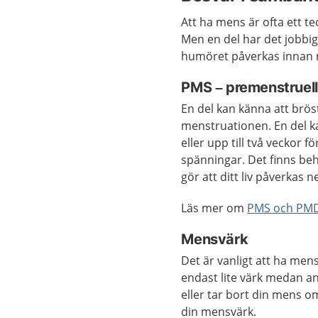
Att ha mens är ofta ett t
Men en del har det jobbig
humöret påverkas innan m
PMS – premenstruel
En del kan känna att brö
menstruationen. En del k
eller upp till två veckor 
spänningar. Det finns b
gör att ditt liv påverkas n
Läs mer om
PMS och PM
Mensvärk
Det är vanligt att ha men
endast lite värk medan an
eller tar bort din mens o
din mensvärk.