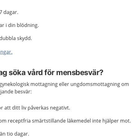
7 dagar.
 i din blödning.
dubbla skydd.
ingar.
jag söka vård för mensbesvär?
gynekologisk mottagning eller ungdomsmottagning om
öljande besvär:
att ditt liv påverkas negativt.
m receptfria smärtstillande läkemedel inte hjälper mot.
än tio dagar.