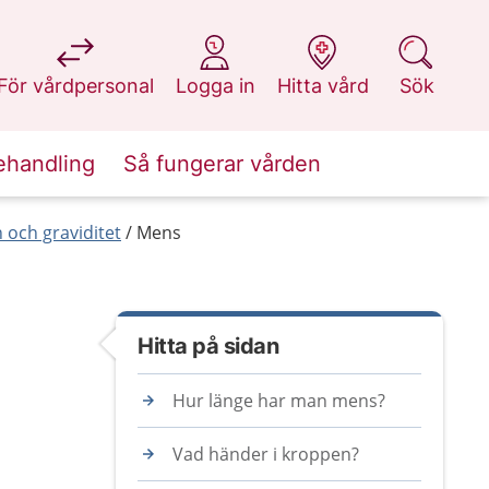
på 1177.se
på 1177.se
på 1177.se
på 1177.se
För vårdpersonal
Logga in
Hitta vård
Sök
ehandling
Så fungerar vården
och graviditet
Mens
Hitta på sidan
Hur länge har man mens?
Vad händer i kroppen?