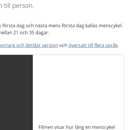
 till person.
första dag och nästa mens första dag kallas menscykel.
ellan 21 och 35 dagar.
kortare och lättläst version
och
översatt till flera språk
.
Filmen visar hur lång en menscykel
Filmen visar vad mens är och vad