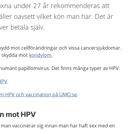
vuxna under 27 år rekommenderas att
äller oavsett vilket kön man har. Det är
r betala själv.
 skydd mot cellförändringar och vissa cancersjukdomar.
en skydda mot
kondylom
.
 humant papillomvirus. Det finns många typer av HPV.
HPV
.
m HPV och vaccination på UMO.se
.
in mot HPV
m man vaccinerar sig innan man har haft sex med en