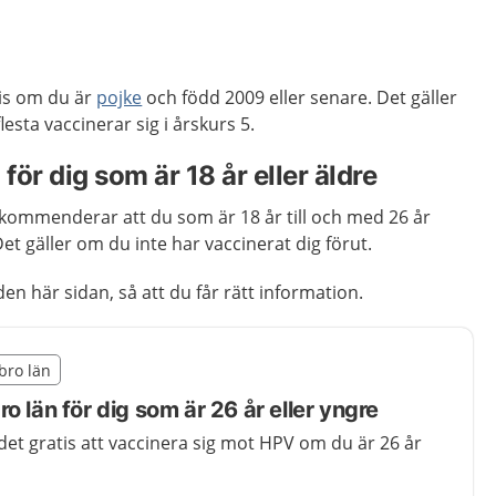
tis om du är
pojke
och född 2009 eller senare. Det gäller
 flesta vaccinerar sig i årskurs 5.
ör dig som är 18 år eller äldre
ommenderar att du som är 18 år till och med 26 år
et gäller om du inte har vaccinerat dig förut.
en här sidan, så att du får rätt information.
illägget från region Örebro län
ebro län
egion Örebro län
o län för dig som är 26 år eller yngre
det gratis att vaccinera sig mot HPV om du är 26 år