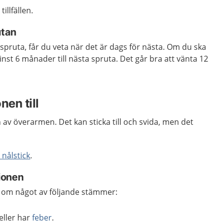
illfällen.
utan
 spruta, får du veta när det är dags för nästa. Om du ska
inst 6 månader till nästa spruta. Det går bra att vänta 12
nen till
 av överarmen. Det kan sticka till och svida, men det
 nålstick
.
ionen
 om något av följande stämmer:
eller har
feber
.