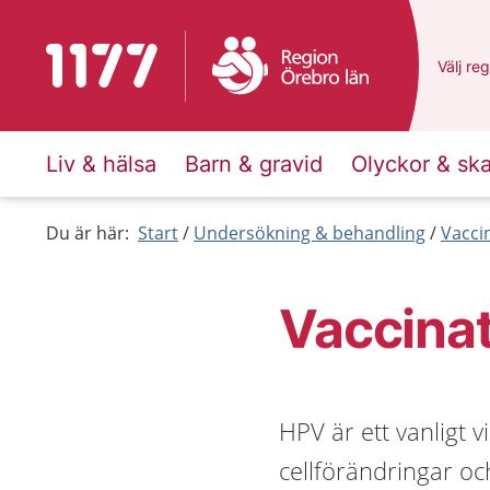
Till startsidan för 1177
Du har 
Välj
en 
reg
Liv & hälsa
Barn & gravid
Olyckor & sk
Du är här:
Start
Undersökning & behandling
Vacci
Vaccina
HPV är ett vanligt v
cellförändringar o