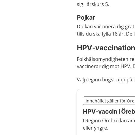
sig i årskurs 5.
Pojkar
Du kan vaccinera dig gra
tills du ska fylla 18 år. De
HPV-vaccination f
Folkhälsomyndigheten rek
vaccinerar dig mot HPV. D
Välj region högst upp på d
Slut på det regionala t
Innehållet gäller för Ör
Nedan innehåll gäller r
HPV-vaccin i Örebr
I Region Örebro län är 
eller yngre.