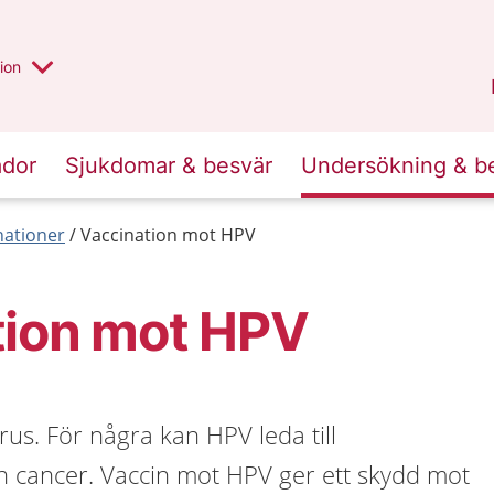
valt region
annan
ion
Örebro län
.
ador
Sjukdomar & besvär
Undersökning & b
nationer
Vaccination mot HPV
tion mot HPV
irus. För några kan HPV leda till
ch cancer. Vaccin mot HPV ger ett skydd mot