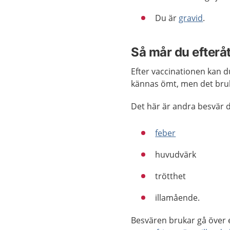
Du är
gravid
.
Så mår du efterå
Efter vaccinationen kan d
kännas ömt, men det bruk
Det här är andra besvär d
feber
huvudvärk
trötthet
illamående.
Besvären brukar gå över 