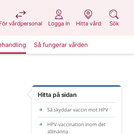
på 1177.se
på 1177.se
på 1177.se
på 1177.se
För vårdpersonal
Logga in
Hitta vård
Sök
ehandling
Så fungerar vården
Hitta på sidan
Så skyddar vaccin mot HPV
HPV-vaccination inom det
allmänna