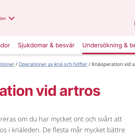
valt region
annan
ion
Örebro län
.
ador
Sjukdomar & besvär
Undersökning & b
tioner
Operationer av knä och höfter
Knäoperation vid a
tion vid artros
eras om du har mycket ont och svårt att
os i knäleden. De flesta mår mycket bättre