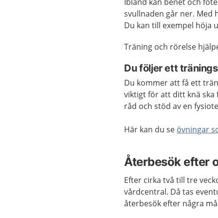
Ibland kan benet och foten
svullnaden går ner. Med 
Du kan till exempel höja
Träning och rörelse hjälp
Du följer ett tränin
Du kommer att få ett tr
viktigt för att ditt knä s
råd och stöd av en fysiot
Här kan du se
övningar s
Återbesök efter 
Efter cirka två till tre ve
vårdcentral. Då tas event
återbesök efter några mån