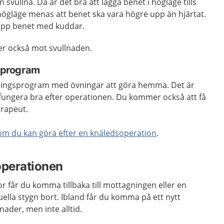
 svullna. Då är det bra att lägga benet i högläge tills
högläge menas att benet ska vara högre upp än hjärtat.
 upp benet med kuddar.
er också mot svullnaden.
gsprogram
äningsprogram med övningar att göra hemma. Det är
ka fungera bra efter operationen. Du kommer också att få
erapeut.
om du kan göra efter en knäledsoperation
.
operationen
ckor får du komma tillbaka till mottagningen eller en
uella stygn bort. Ibland får du komma på ett nytt
ader, men inte alltid.