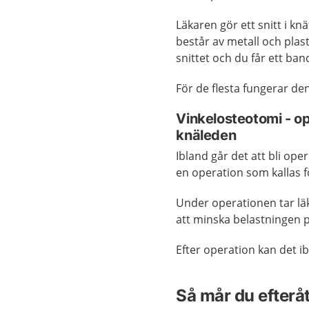
Läkaren gör ett snitt i kn
består av metall och plas
snittet och du får ett ban
För de flesta fungerar de
Vinkelosteotomi - op
knäleden
Ibland går det att bli op
en operation som kallas f
Under operationen tar läk
att minska belastningen p
Efter operation kan det 
Så mår du efterå