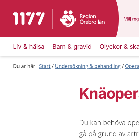
Till startsidan för 1177
Du har 
Välj
en 
reg
Liv & hälsa
Barn & gravid
Olyckor & sk
Du är här:
Start
Undersökning & behandling
Opera
Knäopera
Du kan behöva oper
gå på grund av artr