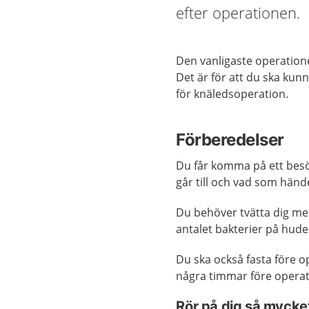
efter operationen.
Den vanligaste operation
Det är för att du ska kun
för knäledsoperation.
Förberedelser
Du får komma på ett besö
går till och vad som händ
Du behöver tvätta dig med
antalet bakterier på hude
Du ska också fasta före op
några timmar före operat
Rör på dig så mycke