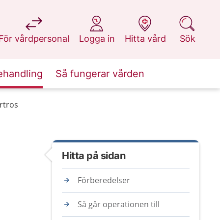
på 1177.se
på 1177.se
på 1177.se
på 1177.se
För vårdpersonal
Logga in
Hitta vård
Sök
ehandling
Så fungerar vården
rtros
Hitta på sidan
Förberedelser
Så går operationen till