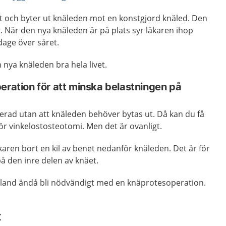
ät och
byter ut knäleden mot en konstgjord knäled. Den
t. När den nya knäleden är på plats syr läkaren ihop
dage över såret.
n nya knäleden bra hela livet.
eration för att minska belastningen på
ererad utan att knäleden behöver bytas ut. Då kan du få
ör vinkelostosteotomi. Men det är ovanligt.
aren bort en kil av benet nedanför knäleden. Det är för
å den inre delen av knäet.
ibland ändå bli nödvändigt med en knäprotesoperation.
t