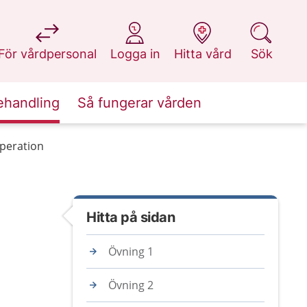
på 1177.se
på 1177.se
på 1177.se
på 1177.se
För vårdpersonal
Logga in
Hitta vård
Sök
ehandling
Så fungerar vården
operation
Hitta på sidan
Övning 1
Övning 2