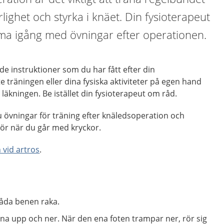
örlighet och styrka i knäet. Din fysioterapeut
mma igång med övningar efter operationen.
r de instruktioner som du har fått efter din
te
träningen eller dina fysiska aktiviteter på egen hand
läkningen. Be istället din
fysioterapeut om råd.
u övningar för träning efter knäledsoperation och
gör när du går med kryckor.
vid artros
.
åda benen raka.
a upp och ner. När den ena foten trampar ner, rör sig