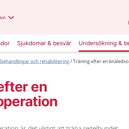
valt region
annan
ion
Örebro län
.
ador
Sjukdomar & besvär
Undersökning & b
behandlingar och rehabilitering
Träning efter en knäleds
efter en
operation
ration är det viktigt att träna regelbundet