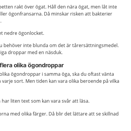
ipetten rakt över ögat. Håll den nära ögat, men låt inte
ller ögonfransarna. Då minskar risken att bakterier
.
t nedre ögonlocket.
Du behöver inte blunda om det är tårersättningsmedel.
diga droppar med en näsduk.
lera olika ögondroppar
olika ögondroppar i samma öga, ska du oftast vänta
varje sort. Men tiden kan vara olika beroende på vilka
har liten text som kan vara svår att läsa.
orna med olika färger. Då blir det lättare att se skillnad