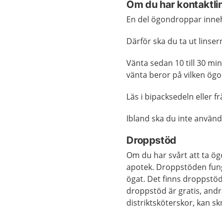
Om du har kontaktli
En del ögondroppar inneh
Därför ska du ta ut lins
Vänta sedan 10 till 30 min
vänta beror på vilken ö
Läs i bipacksedeln eller f
Ibland ska du inte använ
Droppstöd
Om du har svårt att ta ö
apotek. Droppstöden funge
ögat. Det finns droppstöd
droppstöd är gratis, andr
distriktsköterskor, kan s