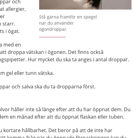
ppar och
 allergier,
Förstora bilden
ler
Stå gärna framför en spegel
när du använder
starr.
ögondroppar.
s i ögat.
ka med en
 att droppa vätskan i ögonen. Det finns också
spipetter. Hur mycket du ska ta anges i antal droppar.
 gel eller tunn vätska.
ar och salva ska du ta dropparna först.
or håller inte så länge efter att du har öppnat dem. Du
dem en månad efter att du öppnat flaskan eller tuben.
 kortare hållbarhet. Det beror på att de inte har
 att komma ihåg när du öppnade förpackningen kan du