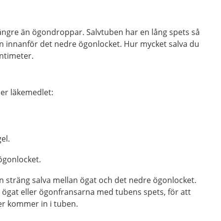
längre än ögondroppar. Salvtuben har en lång spets så
van innanför det nedre ögonlocket. Hur mycket salva du
entimeter.
er läkemedlet:
el.
ögonlocket.
 en sträng salva mellan ögat och det nedre ögonlocket.
a ögat eller ögonfransarna med tubens spets, för att
er kommer in i tuben.