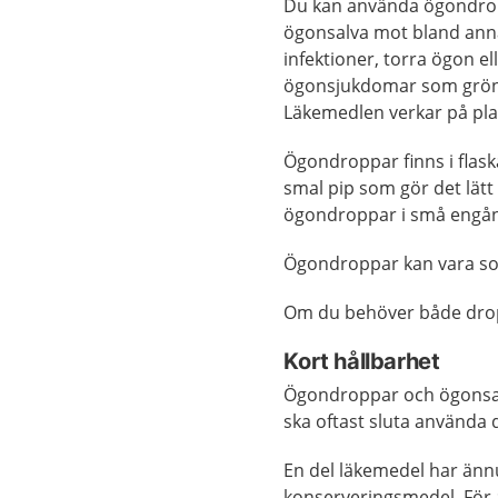
Du kan använda ögondro
ögonsalva mot bland annat
infektioner, torra ögon el
ögonsjukdomar som grön 
Läkemedlen verkar på plat
Ögondroppar finns i flas
smal pip som gör det lätt
ögondroppar i små engång
Ögondroppar kan vara som
Om du behöver både dropp
Kort hållbarhet
Ögondroppar och ögonsalv
ska oftast sluta använda 
En del läkemedel har ännu
konserveringsmedel. För