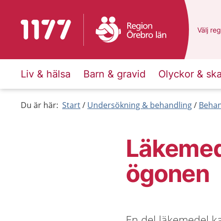
Till startsidan för 1177
Du har 
Välj
en 
reg
Liv & hälsa
Barn & gravid
Olyckor & sk
Du är här:
Start
Undersökning & behandling
Behan
Läkemede
ögonen
En del läkemedel k