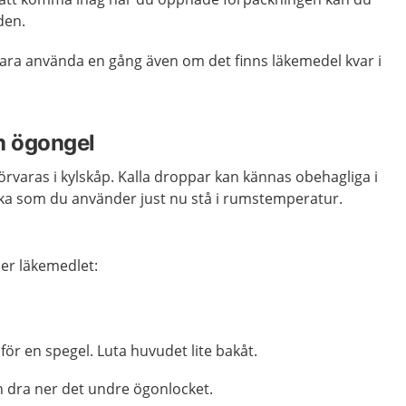
den.
ara använda en gång även om det finns läkemedel kvar i
h ögongel
rvaras i kylskåp. Kalla droppar kan kännas obehagliga i
aska som du använder just nu stå i rumstemperatur.
er läkemedlet:
mför en spegel. Luta huvudet lite bakåt.
ch dra ner det undre ögonlocket.