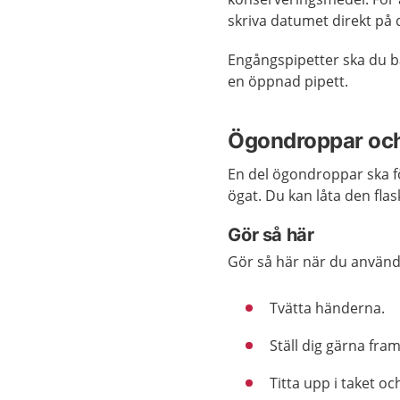
skriva datumet direkt på 
Engångspipetter ska du b
en öppnad pipett.
Ögondroppar oc
En del ögondroppar ska fö
ögat. Du kan låta den fl
Gör så här
Gör så här när du använd
Tvätta händerna.
Ställ dig gärna fra
Titta upp i taket o