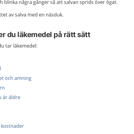
 blinka några gånger så att salvan sprids över ögat.
ttet av salva med en näsduk.
r du läkemedel på rätt sätt
u tar läkemedel:
l
tet och amning
arn
u är äldre
l
 kostnader