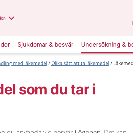
valt region
annan
ion
Örebro län
.
ador
Sjukdomar & besvär
Undersökning & b
dling med läkemedel
Olika sätt att ta läkemedel
Läkemede
l som du tar i
an du använda vid besvär i ögonen. Det kan