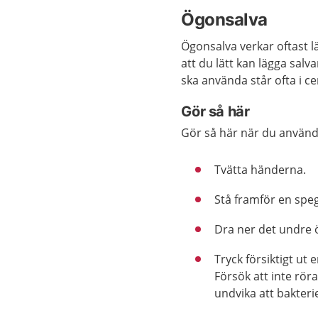
Ögonsalva
Ögonsalva verkar oftast 
att du lätt kan lägga sal
ska använda står ofta i c
Gör så här
Gör så här när du använd
Tvätta händerna.
Stå framför en speg
Dra ner det undre 
Tryck försiktigt ut
Försök att inte rör
undvika att bakteri