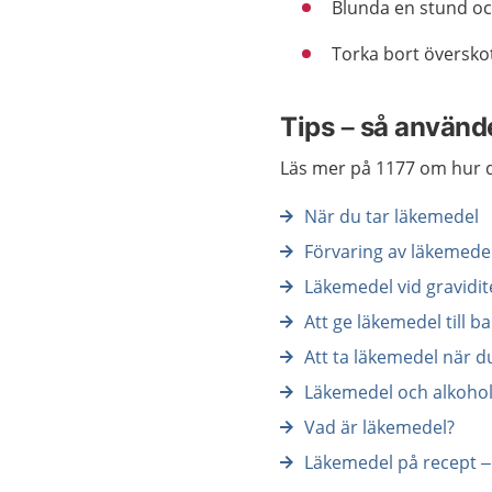
Blunda en stund och
Torka bort översko
Tips – så använde
Läs mer på 1177 om hur d
När du tar läkemedel
Förvaring av läkemede
Läkemedel vid gravidi
Att ge läkemedel till b
Att ta läkemedel när d
Läkemedel och alkoho
Vad är läkemedel?
Läkemedel på recept –