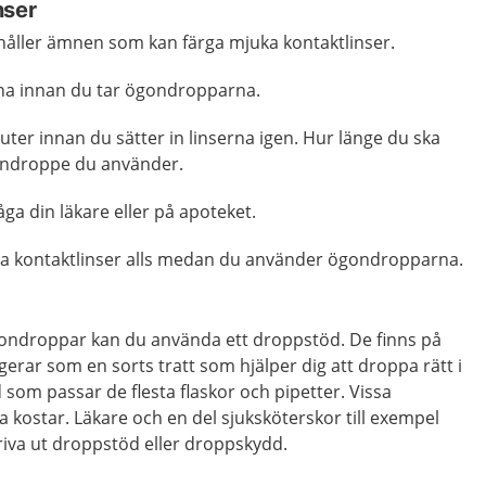
nser
åller ämnen som kan färga mjuka kontaktlinser.
erna innan du tar ögondropparna.
uter innan du sätter in linserna igen. Hur länge du ska
gondroppe du använder.
råga din läkare eller på apoteket.
da kontaktlinser alls medan du använder ögondropparna.
gondroppar kan du använda ett droppstöd. De finns på
rar som en sorts tratt som hjälper dig att droppa rätt i
 som passar de flesta flaskor och pipetter. Vissa
a kostar. Läkare och en del sjuksköterskor till exempel
kriva ut droppstöd eller droppskydd.