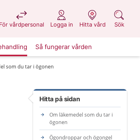
på 1177.se
på 1177.se
på 1177.se
på 1177.se
För vårdpersonal
Logga in
Hitta vård
Sök
ehandling
Så fungerar vården
l som du tar i ögonen
Hitta på sidan
Om läkemedel som du tar i
ögonen
Ögondroppar och ögongel