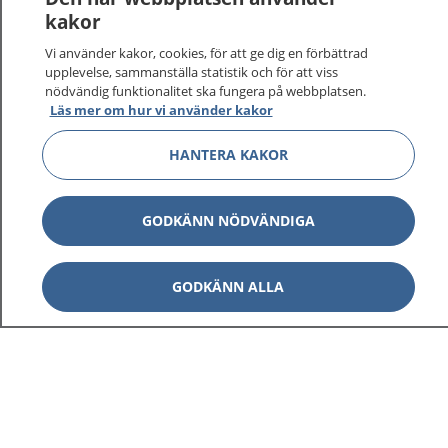
kakor
På 1177.se får du råd om hälsa och information om
Vi använder kakor, cookies, för att ge dig en förbättrad
sjukdomar och vilka mottagningar du kan kontakta.
upplevelse, sammanställa statistik och för att viss
Logga in för att läsa din journal och göra dina
nödvändig funktionalitet ska fungera på webbplatsen.
vårdärenden. Ring telefonnummer 1177 för
Läs mer om hur vi använder kakor
sjukvårdsrådgivning dygnet runt.
HANTERA KAKOR
1177 ger dig råd när du vill må bättre.
GODKÄNN NÖDVÄNDIGA
Visa inn
GODKÄNN ALLA
1177 på flera språk
Visa inn
Om 1177
Visa inn
Kontakt