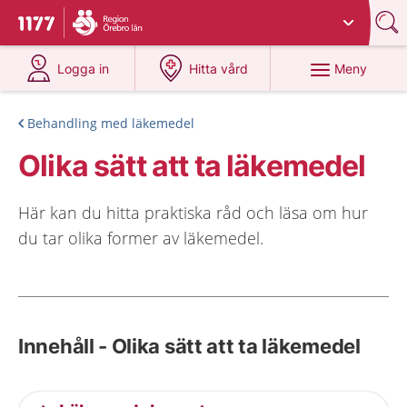
Du har valt region
Örebro län
.
Till startsidan för 1177
på 1177.se
på 1177.se
Meny
Logga in
Hitta vård
Behandling med läkemedel
Olika sätt att ta läkemedel
Här kan du hitta praktiska råd och läsa om hur
du tar olika former av läkemedel.
Innehåll - Olika sätt att ta läkemedel