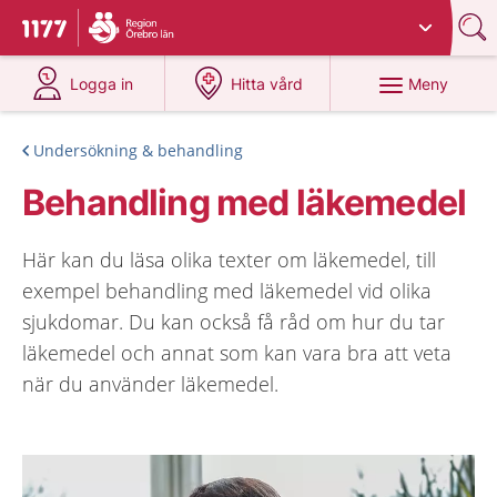
Du har valt region
Örebro län
.
Till startsidan för 1177
på 1177.se
på 1177.se
Meny
Logga in
Hitta vård
Undersökning & behandling
Behandling med läkemedel
Här kan du läsa olika texter om läkemedel, till
exempel behandling med läkemedel vid olika
sjukdomar. Du kan också få råd om hur du tar
läkemedel och annat som kan vara bra att veta
när du använder läkemedel.