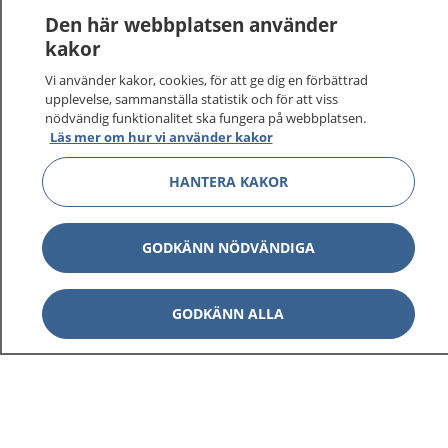
1177
–
tryggt om din hälsa och vård
Den här webbplatsen använder
kakor
På 1177.se får du råd om hälsa och information om
Vi använder kakor, cookies, för att ge dig en förbättrad
sjukdomar och vilka mottagningar du kan kontakta.
upplevelse, sammanställa statistik och för att viss
Logga in för att läsa din journal och göra dina
nödvändig funktionalitet ska fungera på webbplatsen.
vårdärenden. Ring telefonnummer 1177 för
Läs mer om hur vi använder kakor
sjukvårdsrådgivning dygnet runt.
1177 ger dig råd när du vill må bättre.
HANTERA KAKOR
GODKÄNN NÖDVÄNDIGA
Visa inn
1177 på flera språk
GODKÄNN ALLA
Visa inn
Om 1177
Visa inn
Kontakt