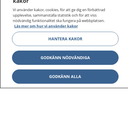
kakor
vårdärenden. Ring telefonnummer 1177 för
sjukvårdsrådgivning dygnet runt.
Vi använder kakor, cookies, för att ge dig en förbättrad
1177 ger dig råd när du vill må bättre.
upplevelse, sammanställa statistik och för att viss
nödvändig funktionalitet ska fungera på webbplatsen.
Läs mer om hur vi använder kakor
HANTERA KAKOR
Visa inn
1177 på flera språk
GODKÄNN NÖDVÄNDIGA
Visa inn
Om 1177
GODKÄNN ALLA
Visa inn
Kontakt
Behandling av personuppgifter
Hantering av kakor