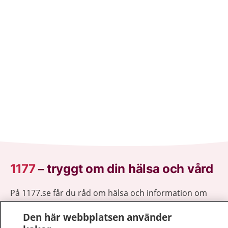
1177
–
tryggt om din hälsa och vård
På 1177.se får du råd om hälsa och information om
sjukdomar och vilka mottagningar du kan kontakta.
Den här webbplatsen använder
Logga in för att läsa din journal och göra dina