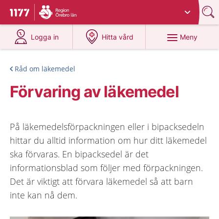
Du har valt region
Örebro län
.
Till startsidan för 1177
på 1177.se
på 1177.se
Meny
Logga in
Hitta vård
Råd om läkemedel
Förvaring av läkemedel
På läkemedelsförpackningen eller i bipacksedeln
hittar du alltid information om hur ditt läkemedel
ska förvaras. En bipacksedel är det
informationsblad som följer med förpackningen.
Det är viktigt att förvara läkemedel så att barn
inte kan nå dem.